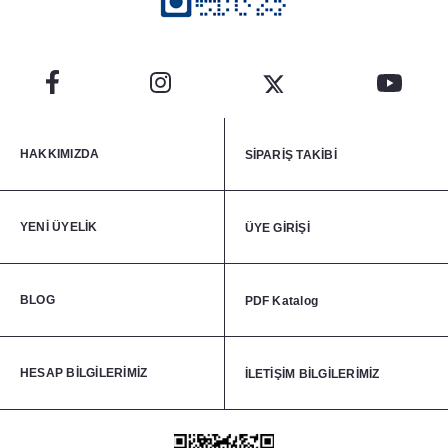
HAKKIMIZDA
SİPARİŞ TAKİBİ
YENİ ÜYELİK
ÜYE GİRİŞİ
BLOG
PDF Katalog
HESAP BİLGİLERİMİZ
İLETİŞİM BİLGİLERİMİZ