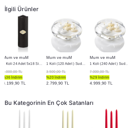
katmak için ideal bir tercihtir.
İlgili Ürünler
Ek Bilgiler:
Yanan bir mumun durumunu belirli aralıklarla kontrol
edin.
Mumları yanıcı maddelerin yakınlarına koymayın
Mum ve muM
Mum ve muM
Mum ve muM
1 Koli 24 Adet 5x18 Siyah Silindir Kütük Mum
1 Koli (120 Adet ) Suda Yüzen Mum
1 Koli (240 Adet ) Suda 
5.000,00 TL
3.500,00 TL
7.000,00 TL
%36 İndirim
%20 İndirim
%29 İndirim
3.199,90 TL
2.799,90 TL
4.999,90 TL
Bu Kategorinin En Çok Satanları