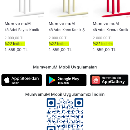
Mum ve muM
Mum ve muM
Mum ve muM
.8
48 Adet Beyaz Konik Şamdan Mum
48 Adet Krem Konik Şamdan Mum
48 Adet
2.000,00 TL
2.000,00 TL
2.000,00 TL
%22 İndirim
%22 İndirim
%22 İndirim
1.559,00 TL
1.559,00 TL
1.559,00 TL
MumvemuM Mobil Uygulamaları
MumvemuM Mobil Uygulamamızı İndirin