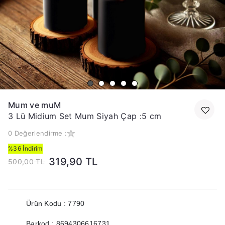
Mum ve muM
3 Lü Midium Set Mum Siyah Çap :5 cm
0 Değerlendirme :
%36 İndirim
319,90 TL
500,00 TL
Ürün Kodu : 7790
Barkod : 8694306616731