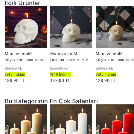
İlgili Ürünler
Mum ve muM
Mum ve muM
Mum ve muM
ap :5 cm
Büyük Kuru Kafa Mum Beyaz
Orta Kuru Kafa Mum Beyaz
K
350,00 TL
250,00 TL
200,00 TL
%43 İndirim
%40 İndirim
%35 İndirim
199,90 TL
149,90 TL
129,90 TL
Bu Kategorinin En Çok Satanları