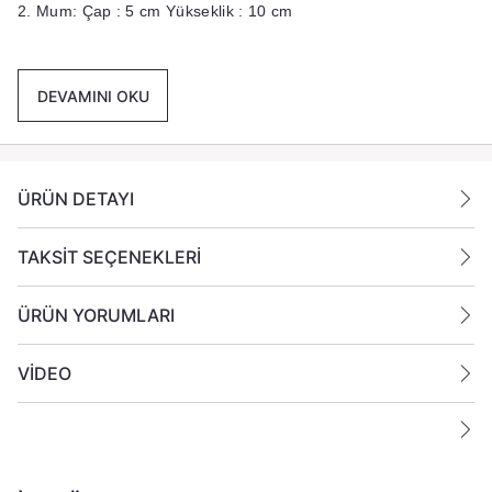
2. Mum: Çap : 5 cm Yükseklik : 10 cm
3. Mum: Çap : 5 cm Yükseklik : 12 cm
Paket İçeriği :
3 Adet farklı boyda mum gönderilmektedir.
DEVAMINI OKU
Ek Bilgiler:
Yanan bir mumun durumunu belirli aralıklarla kontrol edin.
ÜRÜN DETAYI
Mumları yanıcı maddelerin yakınlarına koymayın
TAKSİT SEÇENEKLERİ
ÜRÜN YORUMLARI
VİDEO