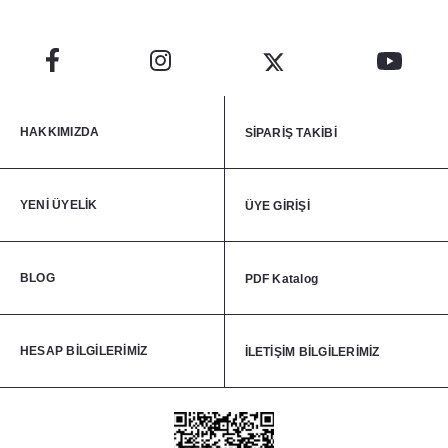
HAKKIMIZDA
SİPARİŞ TAKİBİ
YENİ ÜYELİK
ÜYE GİRİŞİ
BLOG
PDF Katalog
HESAP BİLGİLERİMİZ
İLETİŞİM BİLGİLERİMİZ