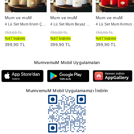
Mum ve muM
Mum ve muM
Mum ve muM
p :5 cm
4 Lü Set Mum Krem Çap :5 cm
4 Lü Set Mum Beyaz Çap :5 cm
4 Lü Set
750,00 TL
750,00 TL
750,00 TL
%47 İndirim
%47 İndirim
%47 İndirim
399,90 TL
399,90 TL
399,90 TL
MumvemuM Mobil Uygulamaları
MumvemuM Mobil Uygulamamızı İndirin