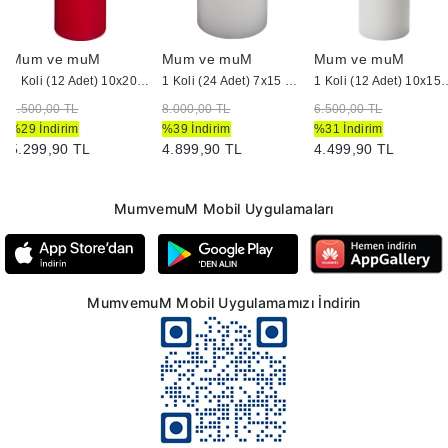
Mum ve muM
Mum ve muM
Mum ve muM
1 Koli (12 Adet) 10x20 Kırmızı Silindir Mum
1 Koli (24 Adet) 7x15 cm Silindir Mum Beyaz
1 Koli (12 Adet) 10x15 
7.500,00 TL
8.000,00 TL
6.500,00 TL
%29 İndirim
%39 İndirim
%31 İndirim
5.299,90 TL
4.899,90 TL
4.499,90 TL
MumvemuM Mobil Uygulamaları
MumvemuM Mobil Uygulamamızı İndirin