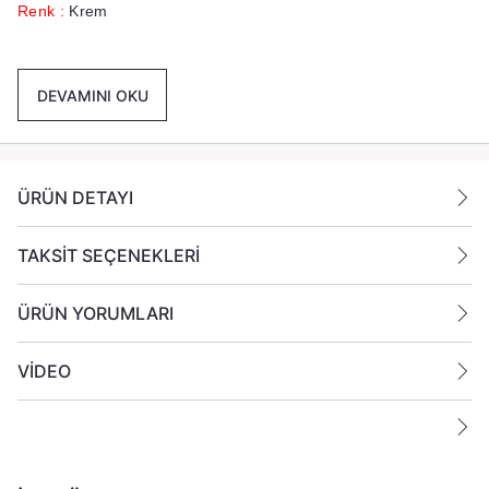
Renk :
Krem
Paket İçeriği :
24 Adet 6x10 cm Sİlindir Mum
Gönderilmektedir.
DEVAMINI OKU
Ek Bilgiler:
Yanan bir mumun durumunu belirli aralıklarla kontrol edin.
ÜRÜN DETAYI
Mumları yanıcı maddelerin yakınlarına koymayın.
TAKSİT SEÇENEKLERİ
ÜRÜN YORUMLARI
VİDEO