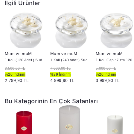
İlgili Ürünler
Mum ve muM
Mum ve muM
Mum ve muM
ütük Mum
1 Koli (120 Adet ) Suda Yüzen Mum
1 Koli (240 Adet ) Suda Yüzen Mum
1 Koli Çap :
3.500,00 TL
7.000,00 TL
5.000,00 TL
%20 İndirim
%29 İndirim
%20 İndirim
2.799,90 TL
4.999,90 TL
3.999,90 TL
Bu Kategorinin En Çok Satanları