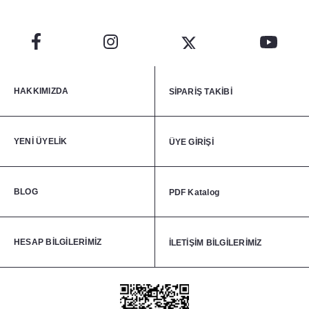
HAKKIMIZDA
SİPARİŞ TAKİBİ
YENİ ÜYELİK
ÜYE GİRİŞİ
BLOG
PDF Katalog
HESAP BİLGİLERİMİZ
İLETİŞİM BİLGİLERİMİZ