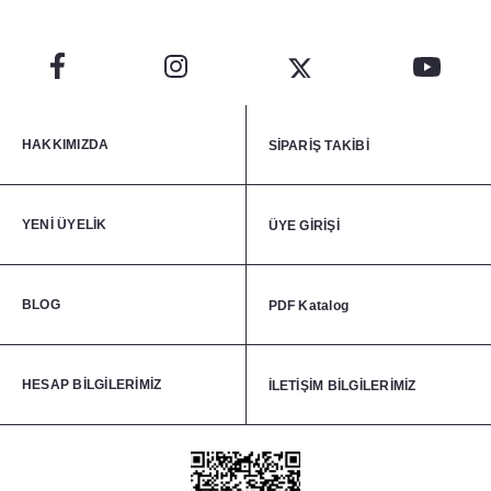
HAKKIMIZDA
SİPARİŞ TAKİBİ
YENİ ÜYELİK
ÜYE GİRİŞİ
BLOG
PDF Katalog
HESAP BİLGİLERİMİZ
İLETİŞİM BİLGİLERİMİZ