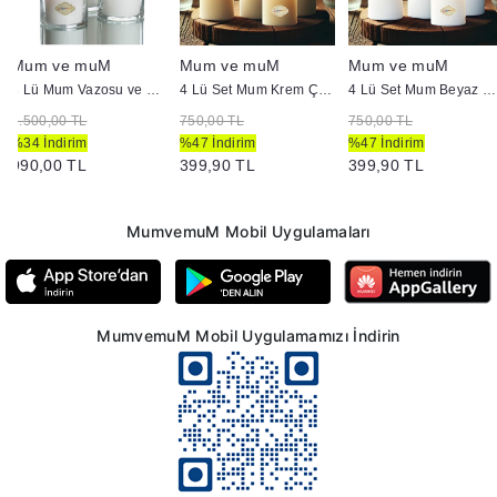
Mum ve muM
Mum ve muM
Mum ve muM
3 Lü Mum Vazosu ve Mum Seti Beyaz
4 Lü Set Mum Krem Çap :5 cm
4 Lü Set Mum Beyaz Çap :5 cm
1.500,00 TL
750,00 TL
750,00 TL
%34 İndirim
%47 İndirim
%47 İndirim
990,00 TL
399,90 TL
399,90 TL
MumvemuM Mobil Uygulamaları
MumvemuM Mobil Uygulamamızı İndirin