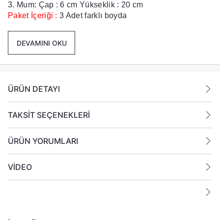
3. Mum: Çap : 6 cm Yükseklik : 20 cm
Paket İçeriği :
3 Adet farklı boyda
mum gönderilmektedir.
DEVAMINI OKU
Ek Bilgiler:
Yanan bir mumun durumunu belirli aralıklarla kontrol
edin.
ÜRÜN DETAYI
Mumları yanıcı maddelerin yakınlarına koymayın
TAKSİT SEÇENEKLERİ
ÜRÜN YORUMLARI
VİDEO