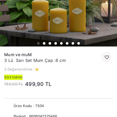
Mum ve muM
3 Lü Sarı Set Mum Çap :6 cm
3 Değerlendirme :
%33 İndirim
499,90 TL
750,00 TL
Ürün Kodu : 7634
Barkod : 8699042325466