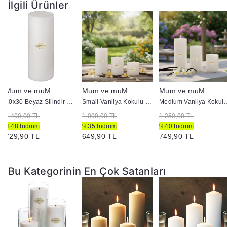
İlgili Ürünler
Mum ve muM
Mum ve muM
Mum ve muM
10x30 Beyaz Silindir Mum
Small Vanilya Kokulu Set Mum Çap 7 cm Beyaz
Medium Vanilya Kokulu Se
1.400,00 TL
1.000,00 TL
1.250,00 TL
%48 İndirim
%35 İndirim
%40 İndirim
729,90 TL
649,90 TL
749,90 TL
Bu Kategorinin En Çok Satanları