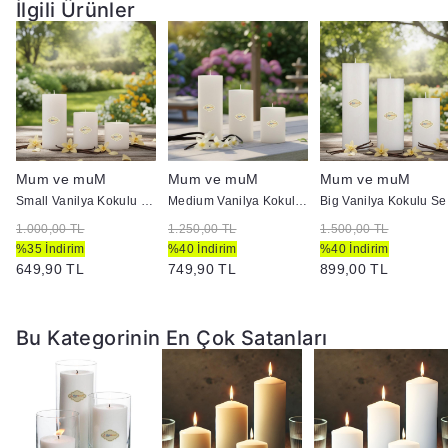
İlgili Ürünler
Mum ve muM
Mum ve muM
Mum ve muM
Small Vanilya Kokulu Set Mum Çap 7 cm Beyaz
Medium Vanilya Kokulu Set Mum Çap 7 cm Beyaz
Big 
1.000,00 TL
1.250,00 TL
1.500,00 TL
%35 İndirim
%40 İndirim
%40 İndirim
649,90 TL
749,90 TL
899,00 TL
Bu Kategorinin En Çok Satanları