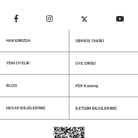
HAKKIMIZDA
SİPARİŞ TAKİBİ
YENİ ÜYELİK
ÜYE GİRİŞİ
BLOG
PDF Katalog
HESAP BİLGİLERİMİZ
İLETİŞİM BİLGİLERİMİZ