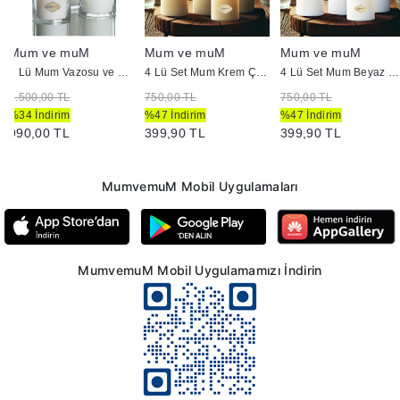
Mum ve muM
Mum ve muM
Mum ve muM
3 Lü Mum Vazosu ve Mum Seti Beyaz
4 Lü Set Mum Krem Çap :5 cm
4 Lü Set Mum Beyaz Çap :5 cm
1.500,00 TL
750,00 TL
750,00 TL
%34 İndirim
%47 İndirim
%47 İndirim
990,00 TL
399,90 TL
399,90 TL
MumvemuM Mobil Uygulamaları
MumvemuM Mobil Uygulamamızı İndirin