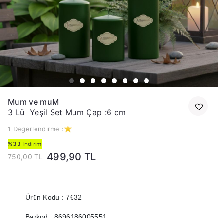
Mum ve muM
3 Lü Yeşil Set Mum Çap :6 cm
1 Değerlendirme :
%33 İndirim
499,90 TL
750,00 TL
Ürün Kodu : 7632
Barkod : 8696186005551