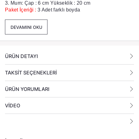
3. Mum: Çap : 6 cm Yükseklik : 20 cm
Paket İçeriği :
3 Adet farklı boyda
mum gönderilmektedir.
DEVAMINI OKU
Ek Bilgiler:
Yanan bir mumun durumunu belirli aralıklarla kontrol
edin.
ÜRÜN DETAYI
Mumları yanıcı maddelerin yakınlarına koymayın
TAKSİT SEÇENEKLERİ
ÜRÜN YORUMLARI
VİDEO