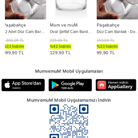
Paşabahçe
Mum ve muM
Paşabahçe
12 Adet Düz Cam Bardak - Doluma Uygun
Oval Şeffaf Cam Bardak - Doluma Uygun
Düz Cam Bardak - Dolu
1.500,00 TL
225,00 TL
150,00 TL
%33 İndirim
%42 İndirim
%33 İndirim
999,90 TL
129,90 TL
99,90 TL
MumvemuM Mobil Uygulamaları
MumvemuM Mobil Uygulamamızı İndirin