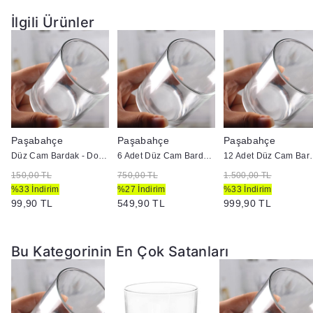
İlgili Ürünler
Paşabahçe
Paşabahçe
Paşabahçe
Düz Cam Bardak - Doluma Uygun
6 Adet Düz Cam Bardak - Doluma Uygun
12 Adet Düz Cam
150,00 TL
750,00 TL
1.500,00 TL
%33 İndirim
%27 İndirim
%33 İndirim
99,90 TL
549,90 TL
999,90 TL
Bu Kategorinin En Çok Satanları