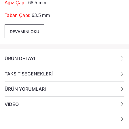
Ağız Çapı:
68.5 mm
Taban Çapı:
63.5 mm
Yükseklik:
80 cm
DEVAMINI OKU
Renk :
Mor
Paket İçeriği :
12 Adet Cam Bardak Gönderilmektedir.
ÜRÜN DETAYI
TAKSİT SEÇENEKLERİ
ÜRÜN YORUMLARI
VİDEO