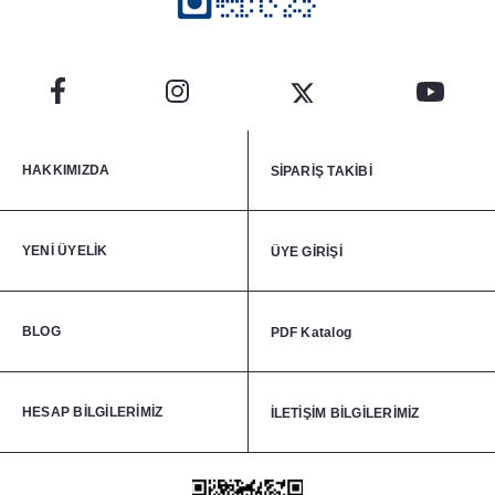
HAKKIMIZDA
SİPARİŞ TAKİBİ
YENİ ÜYELİK
ÜYE GİRİŞİ
BLOG
PDF Katalog
HESAP BİLGİLERİMİZ
İLETİŞİM BİLGİLERİMİZ