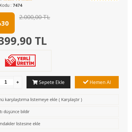
Kodu :
7474
2.000,00 TL
30
399,90 TL
Sepete Ekle
Hemen Al
ü karşılaştırma listemeye ekle
(
Karşılaştır
)
tı düşünce bildir
mdakiler listesine ekle