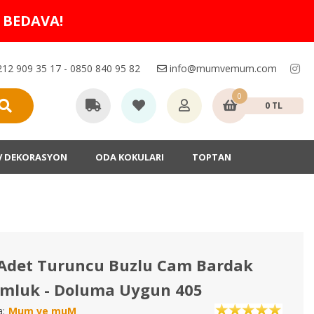
O BEDAVA!
12 909 35 17 - 0850 840 95 82
info@mumvemum.com
0
0 TL
V DEKORASYON
ODA KOKULARI
TOPTAN
 Adet Turuncu Buzlu Cam Bardak
mluk - Doluma Uygun 405
:
Mum ve muM