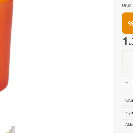
Ürün 
%
1.
Ürün
Fiya
Aklı