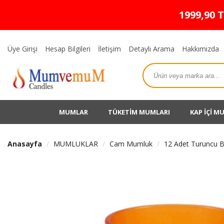
1999,90 
Üye Girişi
Hesap Bilgileri
İletişim
Detaylı Arama
Hakkımızda
MUMLAR
TÜKETİM MUMLARI
KAP İÇİ M
Anasayfa
MUMLUKLAR
Cam Mumluk
12 Adet Turuncu 