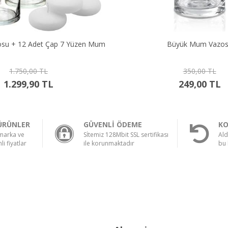
osu + 12 Adet Çap 7 Yüzen Mum
Büyük Mum Vazo
1.750,00 TL
350,00 TL
1.299,90 TL
249,00 TL
ÜRÜNLER
GÜVENLİ ÖDEME
KO
 marka ve
Sİtemiz 128Mbit SSL sertifikası
Ald
li fiyatlar
ile korunmaktadır
bu 