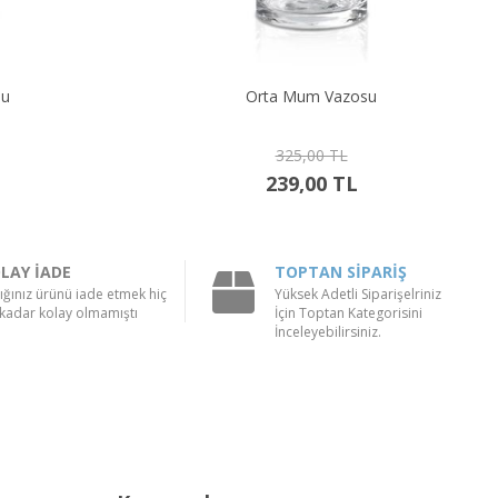
su
Orta Mum Vazosu
325,00 TL
239,00 TL
LAY İADE
TOPTAN SİPARİŞ
ığınız ürünü iade etmek hiç
Yüksek Adetli Siparişelriniz
kadar kolay olmamıştı
İçin Toptan Kategorisini
İnceleyebilirsiniz.