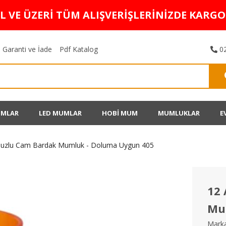
TL VE ÜZERİ TÜM ALIŞVERİŞLERİNİZDE KARG
Garanti ve İade
Pdf Katalog
02
UMLAR
LED MUMLAR
HOBİ MUM
MUMLUKLAR
E
Buzlu Cam Bardak Mumluk - Doluma Uygun 405
12
Mu
Marka