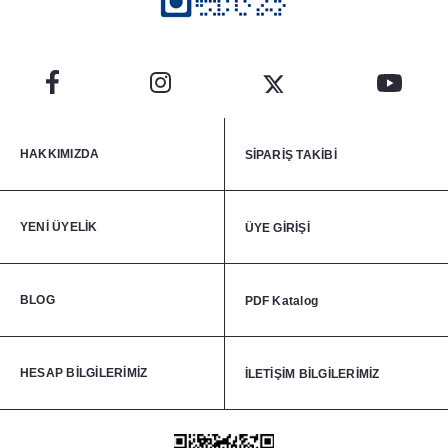
HAKKIMIZDA
SİPARİŞ TAKİBİ
YENİ ÜYELİK
ÜYE GİRİŞİ
BLOG
PDF Katalog
HESAP BİLGİLERİMİZ
İLETİŞİM BİLGİLERİMİZ