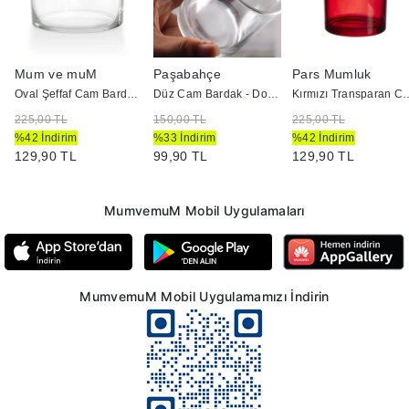
Mum ve muM
Paşabahçe
Pars Mumluk
Oval Şeffaf Cam Bardak - Doluma Uygun
Düz Cam Bardak - Doluma Uygun
Kırmızı Transparan Cam Bardak 
225,00 TL
150,00 TL
225,00 TL
%42 İndirim
%33 İndirim
%42 İndirim
129,90 TL
99,90 TL
129,90 TL
MumvemuM Mobil Uygulamaları
MumvemuM Mobil Uygulamamızı İndirin