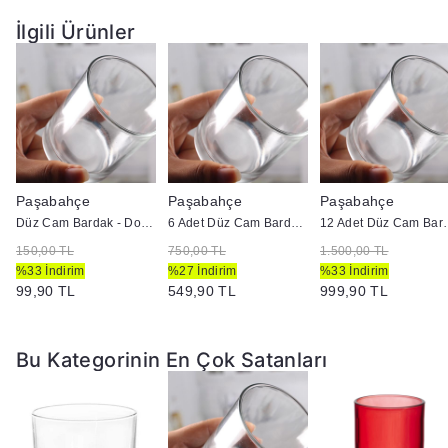
İlgili Ürünler
Paşabahçe
Paşabahçe
Paşabahçe
Düz Cam Bardak - Doluma Uygun
6 Adet Düz Cam Bardak - Doluma Uygun
12 Adet Düz Cam
150,00 TL
750,00 TL
1.500,00 TL
%33 İndirim
%27 İndirim
%33 İndirim
99,90 TL
549,90 TL
999,90 TL
Bu Kategorinin En Çok Satanları