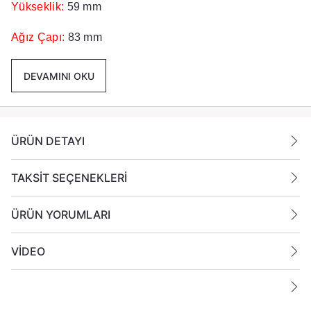
Yükseklik:
59 mm
Ağız Çapı:
83 mm
Taban Çapı:
74 mm
DEVAMINI OKU
Renk :
İç Boyama Gri
Paket İçeriği :
24 Adet Cam bardak Mumluk Gönderilmektedir
ÜRÜN DETAYI
TAKSİT SEÇENEKLERİ
ÜRÜN YORUMLARI
VİDEO