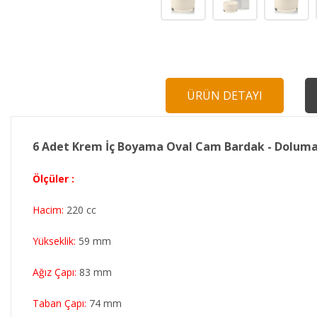
ÜRÜN DETAYI
6 Adet Krem İç Boyama Oval Cam Bardak - Dolum
Ölçüler :
Hacim:
220 cc
Yükseklik:
59 mm
Ağız Çapı:
83 mm
Taban Çapı:
74 mm