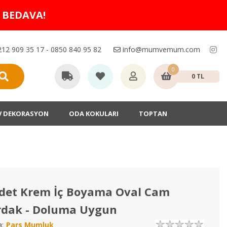
O BEDAVA!
12 909 35 17 - 0850 840 95 82
info@mumvemum.com
0
0 TL
V DEKORASYON
ODA KOKULARI
TOPTAN
Adet Krem İç Boyama Oval Cam
rdak - Doluma Uygun
:
Pars Mumluk