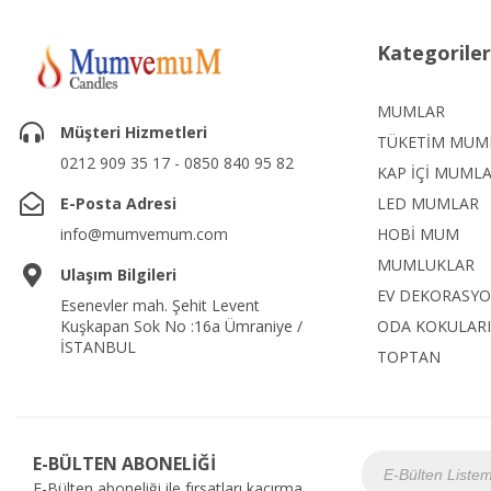
Kategoriler
MUMLAR
Müşteri Hizmetleri
TÜKETİM MUM
0212 909 35 17 - 0850 840 95 82
KAP İÇİ MUML
E-Posta Adresi
LED MUMLAR
info@mumvemum.com
HOBİ MUM
MUMLUKLAR
Ulaşım Bilgileri
EV DEKORASY
Esenevler mah. Şehit Levent
Kuşkapan Sok No :16a Ümraniye /
ODA KOKULARI
İSTANBUL
TOPTAN
E-BÜLTEN ABONELİĞİ
E-Bülten aboneliği ile fırsatları kaçırma...