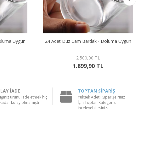
oluma Uygun
24 Adet Düz Cam Bardak - Doluma Uygun
2.500,00 TL
1.899,90 TL
LAY İADE
TOPTAN SİPARİŞ
ığınız ürünü iade etmek hiç
Yüksek Adetli Siparişelriniz
kadar kolay olmamıştı
İçin Toptan Kategorisini
İnceleyebilirsiniz.