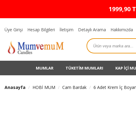
1999,90 
Üye Girişi
Hesap Bilgileri
İletişim
Detaylı Arama
Hakkımızda
MUMLAR
TÜKETİM MUMLARI
KAP İÇİ M
Anasayfa
HOBİ MUM
Cam Bardak
6 Adet Krem İç Boya