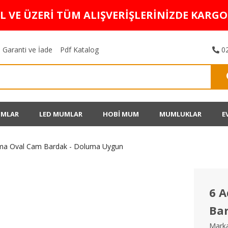
TL VE ÜZERİ TÜM ALIŞVERİŞLERİNİZDE KARG
Garanti ve İade
Pdf Katalog
02
UMLAR
LED MUMLAR
HOBİ MUM
MUMLUKLAR
E
ma Oval Cam Bardak - Doluma Uygun
6 
Ba
Marka