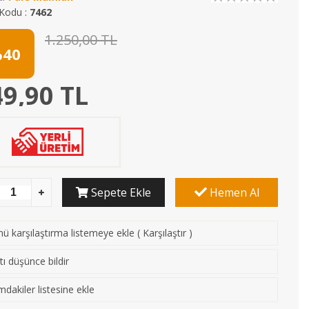
Kodu :
7462
1.250,00 TL
40
9,90 TL
Sepete Ekle
Hemen Al
ü karşılaştırma listemeye ekle
(
Karşılaştır
)
tı düşünce bildir
mdakiler listesine ekle