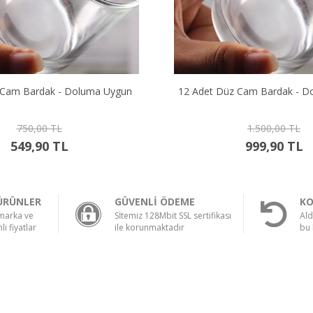
 Cam Bardak - Doluma Uygun
12 Adet Düz Cam Bardak - D
750,00 TL
1.500,00 TL
549,90 TL
999,90 TL
ÜRÜNLER
GÜVENLİ ÖDEME
KO
 marka ve
Sİtemiz 128Mbit SSL sertifikası
Ald
li fiyatlar
ile korunmaktadır
bu 