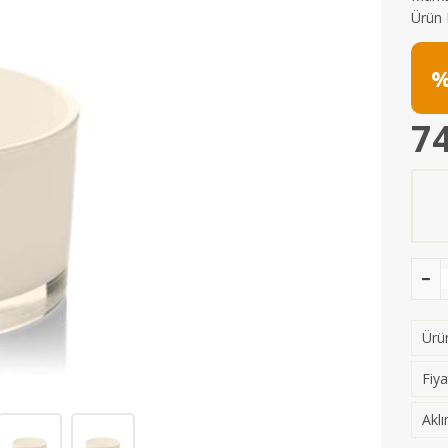
Ürün 
%
74
Ürün
Fiya
Aklı