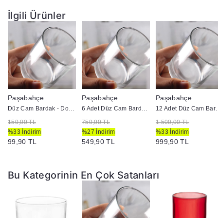
İlgili Ürünler
Paşabahçe
Paşabahçe
Paşabahçe
Düz Cam Bardak - Doluma Uygun
6 Adet Düz Cam Bardak - Doluma Uygun
12 Adet Düz Cam
150,00 TL
750,00 TL
1.500,00 TL
%33 İndirim
%27 İndirim
%33 İndirim
99,90 TL
549,90 TL
999,90 TL
Bu Kategorinin En Çok Satanları