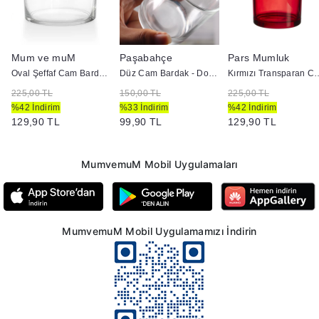
Mum ve muM
Paşabahçe
Pars Mumluk
Oval Şeffaf Cam Bardak - Doluma Uygun
Düz Cam Bardak - Doluma Uygun
Kırmızı Transparan Cam Bardak 
225,00 TL
150,00 TL
225,00 TL
%42 İndirim
%33 İndirim
%42 İndirim
129,90 TL
99,90 TL
129,90 TL
MumvemuM Mobil Uygulamaları
MumvemuM Mobil Uygulamamızı İndirin