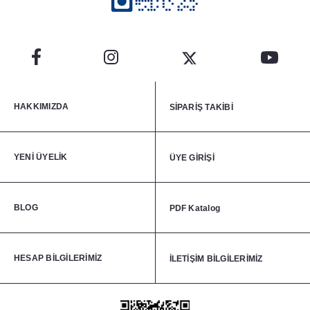
HAKKIMIZDA
SİPARİŞ TAKİBİ
YENİ ÜYELİK
ÜYE GİRİŞİ
BLOG
PDF Katalog
HESAP BİLGİLERİMİZ
İLETİŞİM BİLGİLERİMİZ