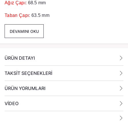
Ağız Çapı:
68.5 mm
Taban Çapı:
63.5 mm
Yükseklik:
80 cm
DEVAMINI OKU
Renk :
Kırmızı
Paket İçeriği :
6 Adet Cam Bardak
ÜRÜN DETAYI
Mumluk Gönderilmektedir.
TAKSİT SEÇENEKLERİ
ÜRÜN YORUMLARI
VİDEO