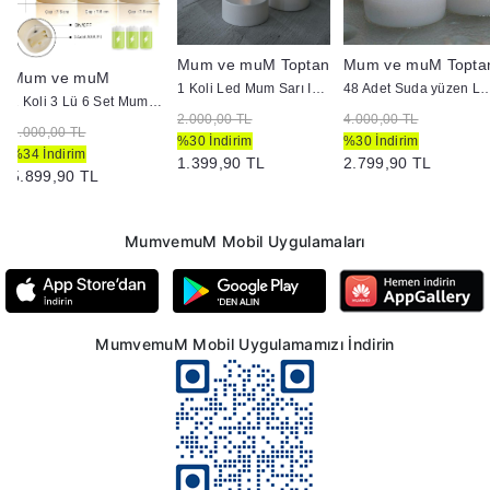
Mum ve muM Toptan
Mum ve muM Topta
Mum ve muM
1 Koli Led Mum Sarı Işık Pili Mum
48 Adet Suda yüzen
1 Koli 3 Lü 6 Set Mum Görünümlü Hareket Alev Set Mum
2.000,00 TL
4.000,00 TL
9.000,00 TL
%30 İndirim
%30 İndirim
%34 İndirim
1.399,90 TL
2.799,90 TL
5.899,90 TL
MumvemuM Mobil Uygulamaları
MumvemuM Mobil Uygulamamızı İndirin