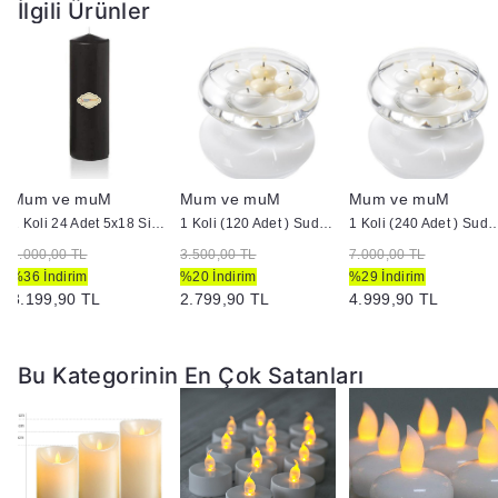
İlgili Ürünler
Mum ve muM
Mum ve muM
Mum ve muM
1 Koli 24 Adet 5x18 Siyah Silindir Kütük Mum
1 Koli (120 Adet ) Suda Yüzen Mum
1 Koli (240 Adet ) Suda 
5.000,00 TL
3.500,00 TL
7.000,00 TL
%36 İndirim
%20 İndirim
%29 İndirim
3.199,90 TL
2.799,90 TL
4.999,90 TL
Bu Kategorinin En Çok Satanları