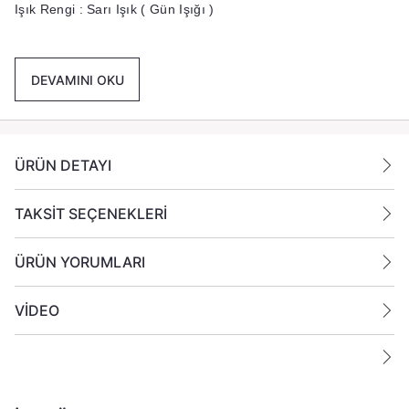
Işık Rengi
: Sarı Işık ( Gün Işığı )
Mod :
Titrek Işık
DEVAMINI OKU
Ölçüler :
Çap :
2 cm
ÜRÜN DETAYI
Yükseklik :
29 cm
Paket İçeriği :
100 Adet Led Şamdan Mum Gönderilmektedir.
TAKSİT SEÇENEKLERİ
ÜRÜN YORUMLARI
VİDEO