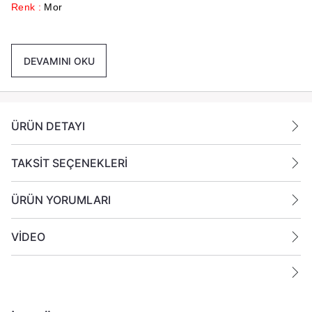
Renk :
Mor
Paket İçeriği :
1 Koli İçinde 12 Paket Her Pakette 6 Adet
Toplamda 72 Adet Mum Gönderilmektedir.
DEVAMINI OKU
Ek Bilgiler:
Yanan bir mumun durumunu belirli aralıklarla kontrol edin.
Mumları yanıcı maddelerin yakınlarına koymayın.
ÜRÜN DETAYI
TAKSİT SEÇENEKLERİ
ÜRÜN YORUMLARI
VİDEO