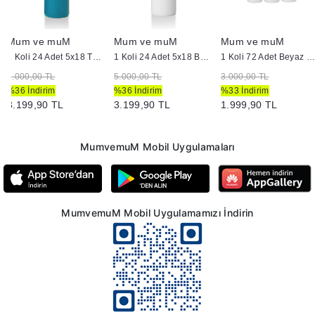
Mum ve muM
Mum ve muM
Mum ve muM
1 Koli 24 Adet 5x18 Turkuaz Silindir Kütük Mum
1 Koli 24 Adet 5x18 Beyaz Silindir Kütük Mum
1 Koli 72 Adet Beyaz Bar Mum
5.000,00 TL
5.000,00 TL
3.000,00 TL
%36 İndirim
%36 İndirim
%33 İndirim
3.199,90 TL
3.199,90 TL
1.999,90 TL
MumvemuM Mobil Uygulamaları
MumvemuM Mobil Uygulamamızı İndirin