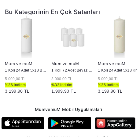
Bu Kategorinin En Çok Satanları
Mum ve muM
Mum ve muM
Mum ve muM
1 Koli 24 Adet 5x18 Beyaz Silindir Kütük Mum
1 Koli 72 Adet Beyaz Bar Mum
1 K
5.000,00 TL
3.000,00 TL
5.000,00 TL
%36 İndirim
%33 İndirim
%36 İndirim
3.199,90 TL
1.999,90 TL
3.199,90 TL
MumvemuM Mobil Uygulamaları