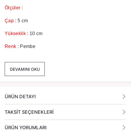
Ölçüler :
Çap :
5 cm
Yükseklik :
10 cm
Renk :
Pembe
Paket İçeriği :
1 Koli İçinde 12 Paket Her Pakette 4 Adet
Toplamda 48 Adet 5x10 Silindir Kütük Mum
DEVAMINI OKU
Gönderilmektedir.
Ek Bilgiler:
ÜRÜN DETAYI
Yanan bir mumun durumunu belirli aralıklarla kontrol
edin.
Mumları yanıcı maddelerin yakınlarına koymayın.
TAKSİT SEÇENEKLERİ
ÜRÜN YORUMLARI