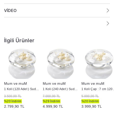
VİDEO
İlgili Ürünler
Mum ve muM
Mum ve muM
Mum ve muM
ütük Mum
1 Koli (120 Adet ) Suda Yüzen Mum
1 Koli (240 Adet ) Suda Yüzen Mum
1 Koli Çap :
3.500,00 TL
7.000,00 TL
5.000,00 TL
%20 İndirim
%29 İndirim
%20 İndirim
2.799,90 TL
4.999,90 TL
3.999,90 TL