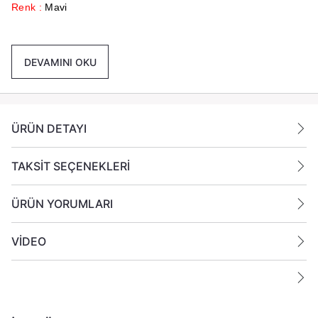
Renk :
Mavi
Paket İçeriği :
1 Koli İçinde 12 Paket Her Pakette 6 Adet
Toplamda 72 Adet Mum Gönderilmektedir.
DEVAMINI OKU
Ek Bilgiler:
Yanan bir mumun durumunu belirli aralıklarla kontrol edin.
Mumları yanıcı maddelerin yakınlarına koymayın.
ÜRÜN DETAYI
TAKSİT SEÇENEKLERİ
ÜRÜN YORUMLARI
VİDEO