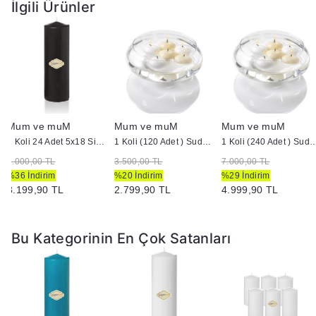
İlgili Ürünler
Mum ve muM
Mum ve muM
Mum ve muM
1 Koli 24 Adet 5x18 Siyah Silindir Kütük Mum
1 Koli (120 Adet ) Suda Yüzen Mum
1 Koli (240 Adet ) Suda 
5.000,00 TL
3.500,00 TL
7.000,00 TL
%36 İndirim
%20 İndirim
%29 İndirim
3.199,90 TL
2.799,90 TL
4.999,90 TL
Bu Kategorinin En Çok Satanları