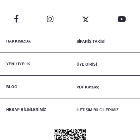
HAKKIMIZDA
SİPARİŞ TAKİBİ
YENİ ÜYELİK
ÜYE GİRİŞİ
BLOG
PDF Katalog
HESAP BİLGİLERİMİZ
İLETİŞİM BİLGİLERİMİZ