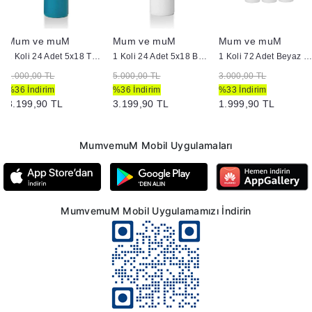
Mum ve muM
Mum ve muM
Mum ve muM
1 Koli 24 Adet 5x18 Turkuaz Silindir Kütük Mum
1 Koli 24 Adet 5x18 Beyaz Silindir Kütük Mum
1 Koli 72 Adet Beyaz Bar Mum
5.000,00 TL
5.000,00 TL
3.000,00 TL
%36 İndirim
%36 İndirim
%33 İndirim
3.199,90 TL
3.199,90 TL
1.999,90 TL
MumvemuM Mobil Uygulamaları
MumvemuM Mobil Uygulamamızı İndirin