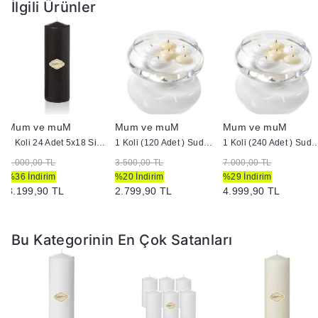
İlgili Ürünler
Mum ve muM
Mum ve muM
Mum ve muM
1 Koli 24 Adet 5x18 Siyah Silindir Kütük Mum
1 Koli (120 Adet ) Suda Yüzen Mum
1 Koli (240 Adet ) Suda 
5.000,00 TL
3.500,00 TL
7.000,00 TL
%36 İndirim
%20 İndirim
%29 İndirim
3.199,90 TL
2.799,90 TL
4.999,90 TL
Bu Kategorinin En Çok Satanları