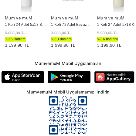
Mum ve muM
Mum ve muM
Mum ve muM
Kütük Mum
1 Koli 24 Adet 5x18 Beyaz Silindir Kütük Mum
1 Koli 72 Adet Beyaz Bar Mum
1 K
5.000,00 TL
3.000,00 TL
5.000,00 TL
%36 İndirim
%33 İndirim
%36 İndirim
3.199,90 TL
1.999,90 TL
3.199,90 TL
MumvemuM Mobil Uygulamaları
MumvemuM Mobil Uygulamamızı İndirin