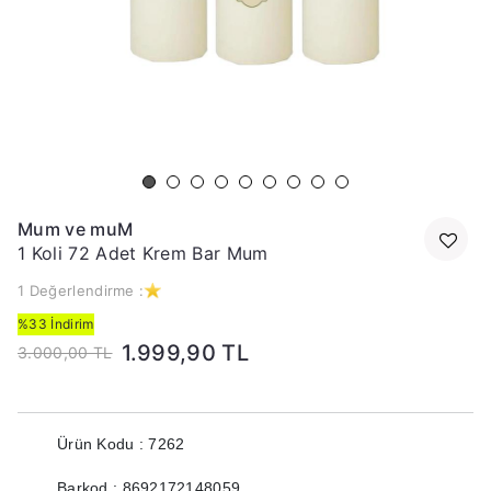
Mum ve muM
1 Koli 72 Adet Krem Bar Mum
1 Değerlendirme :
%33 İndirim
1.999,90 TL
3.000,00 TL
Ürün Kodu : 7262
Barkod : 8692172148059