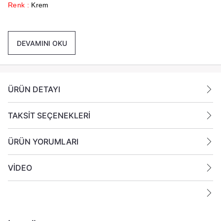
Renk :
Krem
Paket İçeriği :
1 Koli İçinde 12 Paket Her Pakette 6 Adet
Toplamda 72 Adet Mum Gönderilmektedir.
DEVAMINI OKU
Ek Bilgiler:
Yanan bir mumun durumunu belirli aralıklarla kontrol edin.
Mumları yanıcı maddelerin yakınlarına koymayın.
ÜRÜN DETAYI
TAKSİT SEÇENEKLERİ
ÜRÜN YORUMLARI
VİDEO