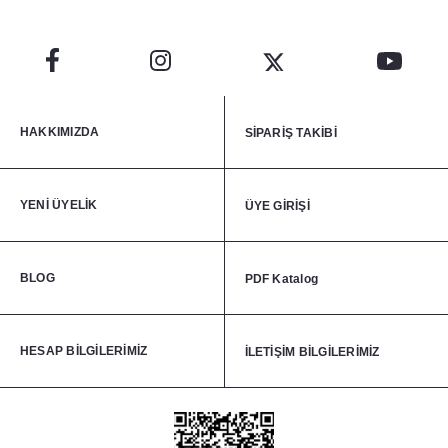
HAKKIMIZDA
SİPARİŞ TAKİBİ
YENİ ÜYELİK
ÜYE GİRİŞİ
BLOG
PDF Katalog
HESAP BİLGİLERİMİZ
İLETİŞİM BİLGİLERİMİZ