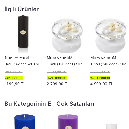
İlgili Ürünler
Mum ve muM
Mum ve muM
Mum ve muM
1 Koli 24 Adet 5x18 Siyah Silindir Kütük Mum
1 Koli (120 Adet ) Suda Yüzen Mum
1 Koli (240 Adet ) Suda 
5.000,00 TL
3.500,00 TL
7.000,00 TL
%36 İndirim
%20 İndirim
%29 İndirim
3.199,90 TL
2.799,90 TL
4.999,90 TL
Bu Kategorinin En Çok Satanları