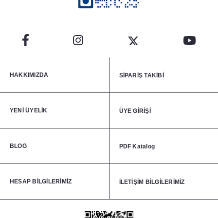
HAKKIMIZDA
SİPARİŞ TAKİBİ
YENİ ÜYELİK
ÜYE GİRİŞİ
BLOG
PDF Katalog
HESAP BİLGİLERİMİZ
İLETİŞİM BİLGİLERİMİZ