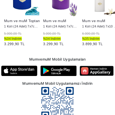
Mum ve muM Toptan
Mum ve muM
Mum ve muM
1 Koli (24 Adet) 7x7cm Okyanus Kokulu
1 Koli (24 Adet) 7x7cm Lavanta Kokulu
1 Koli (24 Adet) 7x1
5.000,00 TL
5.000,00 TL
6.000,00 TL
%34 İndirim
%34 İndirim
%35 İndirim
3.299,90 TL
3.299,90 TL
3.899,90 TL
MumvemuM Mobil Uygulamaları
MumvemuM Mobil Uygulamamızı İndirin