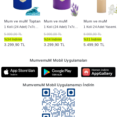
Mum ve muM Toptan
Mum ve muM
Mum ve muM
cu Silindir Mum
1 Koli (24 Adet) 7x7cm Okyanus Kokulu
1 Koli (24 Adet) 7x7cm Lavanta Kokulu
1 Koli 24 Adet
5.000,00 TL
5.000,00 TL
8.000,00 TL
%34 İndirim
%34 İndirim
%31 İndirim
3.299,90 TL
3.299,90 TL
5.499,90 TL
MumvemuM Mobil Uygulamaları
MumvemuM Mobil Uygulamamızı İndirin