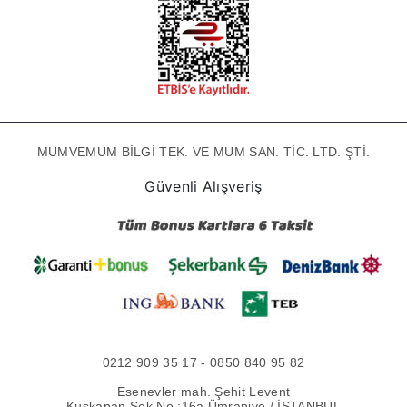
MUMVEMUM BİLGİ TEK. VE MUM SAN. TİC. LTD. ŞTİ.
Güvenli Alışveriş
0212 909 35 17 - 0850 840 95 82
Esenevler mah. Şehit Levent
Kuşkapan Sok No :16a Ümraniye / İSTANBUL