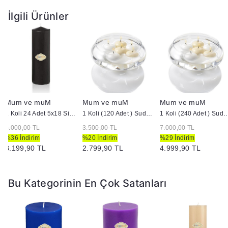
İlgili Ürünler
Mum ve muM
Mum ve muM
Mum ve muM
1 Koli 24 Adet 5x18 Siyah Silindir Kütük Mum
1 Koli (120 Adet ) Suda Yüzen Mum
1 Koli (240 Adet ) Suda 
5.000,00 TL
3.500,00 TL
7.000,00 TL
%36 İndirim
%20 İndirim
%29 İndirim
3.199,90 TL
2.799,90 TL
4.999,90 TL
Bu Kategorinin En Çok Satanları