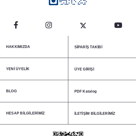
HAKKIMIZDA
SİPARİŞ TAKİBİ
YENİ ÜYELİK
ÜYE GİRİŞİ
BLOG
PDF Katalog
HESAP BİLGİLERİMİZ
İLETİŞİM BİLGİLERİMİZ