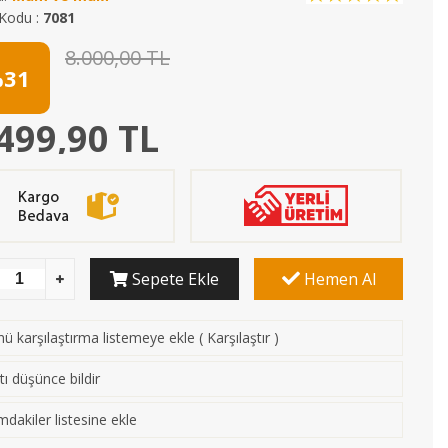
Kodu :
7081
8.000,00 TL
31
499,90 TL
Sepete Ekle
Hemen Al
ü karşılaştırma listemeye ekle
(
Karşılaştır
)
tı düşünce bildir
mdakiler listesine ekle