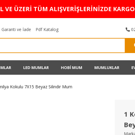
TL VE ÜZERİ TÜM ALIŞVERİŞLERİNİZDE KARG
Garanti ve İade
Pdf Katalog
02
UMLAR
LED MUMLAR
HOBİ MUM
MUMLUKLAR
E
anilya Kokulu 7X15 Beyaz Silindir Mum
1 K
Bey
Marka