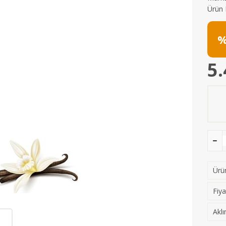
Ürün 
%
5.
Ürün
Fiya
Aklı