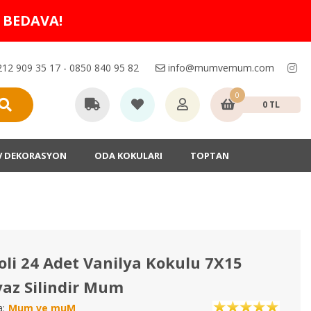
O BEDAVA!
12 909 35 17 - 0850 840 95 82
info@mumvemum.com
0
0 TL
V DEKORASYON
ODA KOKULARI
TOPTAN
oli 24 Adet Vanilya Kokulu 7X15
az Silindir Mum
:
Mum ve muM