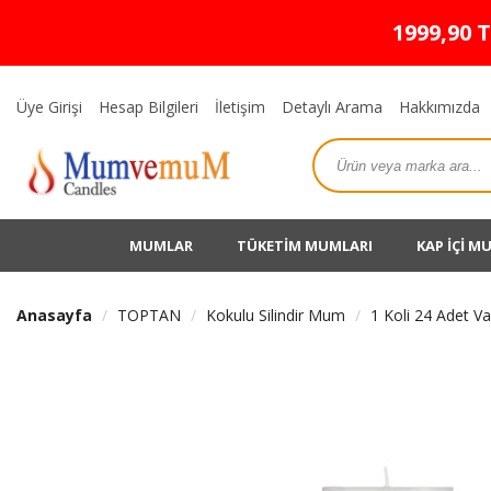
1999,90 
Üye Girişi
Hesap Bilgileri
İletişim
Detaylı Arama
Hakkımızda
MUMLAR
TÜKETİM MUMLARI
KAP İÇİ M
Anasayfa
TOPTAN
Kokulu Silindir Mum
1 Koli 24 Adet V