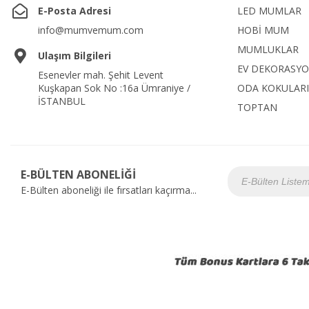
E-Posta Adresi
LED MUMLAR
info@mumvemum.com
HOBİ MUM
MUMLUKLAR
Ulaşım Bilgileri
EV DEKORASY
Esenevler mah. Şehit Levent
Kuşkapan Sok No :16a Ümraniye /
ODA KOKULARI
İSTANBUL
TOPTAN
E-BÜLTEN ABONELİĞİ
E-Bülten aboneliği ile fırsatları kaçırma...