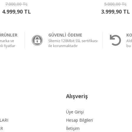
7.000,00 TL
5.000,00 TL
4.999,90 TL
3.999,90 TL
ÜRÜNLER
GÜVENLİ ÖDEME
KO
 marka ve
Sİtemiz 128Mbit SSL sertifikası
Ald
li fiyatlar
ile korunmaktadır
bu 
Alışveriş
Üye Girişi
LARI
Hesap Bilgileri
AR
İletişim