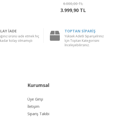
6.000,00 TL
3.999,90 TL
LAY İADE
TOPTAN SİPARİŞ
ığınız ürünü iade etmek hiç
Yüksek Adetli Siparişelriniz
kadar kolay olmamıştı
İçin Toptan Kategorisini
İnceleyebilirsiniz.
Kurumsal
Üye Girişi
İletişim
Sipariş Takibi