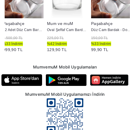
Paşabahçe
Mum ve muM
Paşabahçe
12 Adet Düz Cam Bardak - Doluma Uygun
Oval Şeffaf Cam Bardak - Doluma Uygun
Düz Cam Bardak - Dolu
1.500,00 TL
225,00 TL
150,00 TL
%33 İndirim
%42 İndirim
%33 İndirim
999,90 TL
129,90 TL
99,90 TL
MumvemuM Mobil Uygulamaları
MumvemuM Mobil Uygulamamızı İndirin