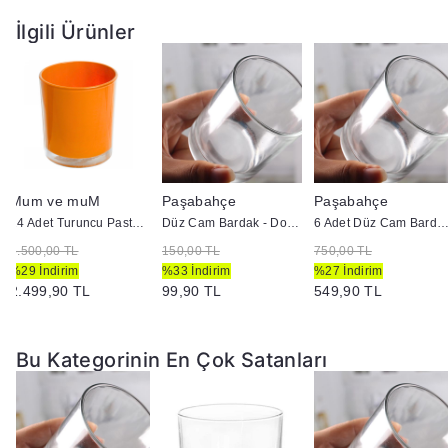
İlgili Ürünler
Mum ve muM
Paşabahçe
Paşabahçe
24 Adet Turuncu Pastel Renk Cam Mumluk - İç Boyama - Doluma Uygun 403
Düz Cam Bardak - Doluma Uygun
6 Adet Düz Cam Bardak - Doluma U
3.500,00 TL
150,00 TL
750,00 TL
%29 İndirim
%33 İndirim
%27 İndirim
2.499,90 TL
99,90 TL
549,90 TL
Bu Kategorinin En Çok Satanları