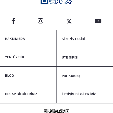
HAKKIMIZDA
SİPARİŞ TAKİBİ
YENİ ÜYELİK
ÜYE GİRİŞİ
BLOG
PDF Katalog
HESAP BİLGİLERİMİZ
İLETİŞİM BİLGİLERİMİZ