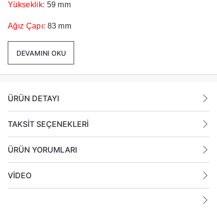
Yükseklik:
59 mm
Ağız Çapı:
83 mm
Taban Çapı
: 74 mm
DEVAMINI OKU
Renk :
Siyah Mat Dış Boyama
Paket İçeriği :
24 Adet Cam bardak Mumluk Gönderilmektedir
ÜRÜN DETAYI
TAKSİT SEÇENEKLERİ
ÜRÜN YORUMLARI
VİDEO