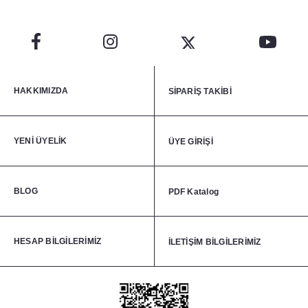
HAKKIMIZDA
SİPARİŞ TAKİBİ
YENİ ÜYELİK
ÜYE GİRİŞİ
BLOG
PDF Katalog
HESAP BİLGİLERİMİZ
İLETİŞİM BİLGİLERİMİZ