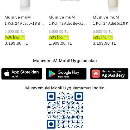
Mum ve muM
Mum ve muM
Mum ve muM
1 Koli 24 Adet 5x18 Beyaz Silindir Kütük Mum
1 Koli 72 Adet Beyaz Bar Mum
1 K
5.000,00 TL
3.000,00 TL
5.000,00 TL
%36 İndirim
%33 İndirim
%36 İndirim
3.199,90 TL
1.999,90 TL
3.199,90 TL
MumvemuM Mobil Uygulamaları
MumvemuM Mobil Uygulamamızı İndirin