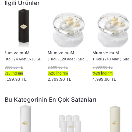
İlgili Ürünler
Mum ve muM
Mum ve muM
Mum ve muM
1 Koli 24 Adet 5x18 Siyah Silindir Kütük Mum
1 Koli (120 Adet ) Suda Yüzen Mum
1 Koli (240 Adet ) Suda 
5.000,00 TL
3.500,00 TL
7.000,00 TL
%36 İndirim
%20 İndirim
%29 İndirim
3.199,90 TL
2.799,90 TL
4.999,90 TL
Bu Kategorinin En Çok Satanları