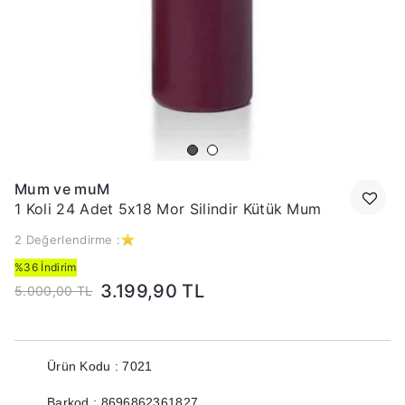
Mum ve muM
1 Koli 24 Adet 5x18 Mor Silindir Kütük Mum
2 Değerlendirme :
%36 İndirim
3.199,90 TL
5.000,00 TL
Ürün Kodu : 7021
Barkod : 8696862361827