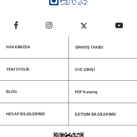
HAKKIMIZDA
SİPARİŞ TAKİBİ
YENİ ÜYELİK
ÜYE GİRİŞİ
BLOG
PDF Katalog
HESAP BİLGİLERİMİZ
İLETİŞİM BİLGİLERİMİZ