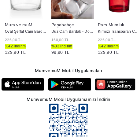
Mum ve muM
Paşabahçe
Pars Mumluk
Uygun
Oval Şeffaf Cam Bardak - Doluma Uygun
Düz Cam Bardak - Doluma Uygun
Kırmızı Transparan Cam Bardak 
225,00 TL
150,00 TL
225,00 TL
%42 İndirim
%33 İndirim
%42 İndirim
129,90 TL
99,90 TL
129,90 TL
MumvemuM Mobil Uygulamaları
MumvemuM Mobil Uygulamamızı İndirin