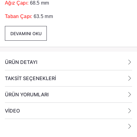
Ağız Çapı:
68.5 mm
Taban Çapı:
63.5 mm
Yükseklik:
80 cm
DEVAMINI OKU
Renk :
Pembe
Paket İçeriği :
1 Adet Cam Bardak Gönderilmektedir.
ÜRÜN DETAYI
TAKSİT SEÇENEKLERİ
ÜRÜN YORUMLARI
VİDEO