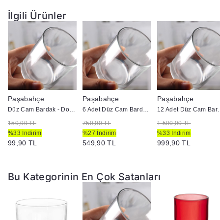
İlgili Ürünler
Paşabahçe
Paşabahçe
Paşabahçe
Düz Cam Bardak - Doluma Uygun
6 Adet Düz Cam Bardak - Doluma Uygun
12 Adet Düz Cam
150,00 TL
750,00 TL
1.500,00 TL
%33 İndirim
%27 İndirim
%33 İndirim
99,90 TL
549,90 TL
999,90 TL
Bu Kategorinin En Çok Satanları