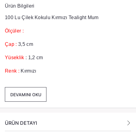
Ürün Bilgileri
100 Lu Çilek Kokulu Kırmızı Tealight Mum
Ölçüler :
Çap :
3,5 cm
Yüseklik
: 1,2 cm
Renk :
Kırmızı
Koku :
Çilek
DEVAMINI OKU
Yanma Süresi :
3,5 + Saat
Pkaet İçeriği :
1 Paket içinde 100 Adet Tealight Mum
Gönderilmektedir.
ÜRÜN DETAYI
Ürün Açıklaması: