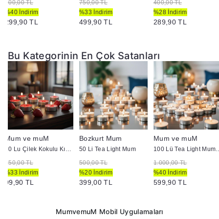
500,00 TL
750,00 TL
400,00 TL
%40 İndirim
%33 İndirim
%28 İndirim
299,90 TL
499,90 TL
289,90 TL
Bu Kategorinin En Çok Satanları
Mum ve muM
Bozkurt Mum
Mum ve muM
10 Lu Çilek Kokulu Kırmızı Tealight Mum
50 Li Tea Light Mum
100 Lü Tea Ligh
150,00 TL
500,00 TL
1.000,00 TL
%33 İndirim
%20 İndirim
%40 İndirim
99,90 TL
399,00 TL
599,90 TL
MumvemuM Mobil Uygulamaları