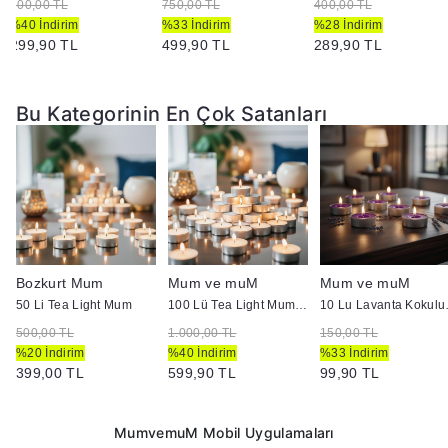
500,00 TL
750,00 TL
400,00 TL
%40 İndirim
%33 İndirim
%28 İndirim
299,90 TL
499,90 TL
289,90 TL
Bu Kategorinin En Çok Satanları
Bozkurt Mum
Mum ve muM
Mum ve muM
50 Li Tea Light Mum
100 Lü Tea Light Mum 4 + Saat
10 Lu L
500,00 TL
1.000,00 TL
150,00 TL
%20 İndirim
%40 İndirim
%33 İndirim
399,00 TL
599,90 TL
99,90 TL
MumvemuM Mobil Uygulamaları