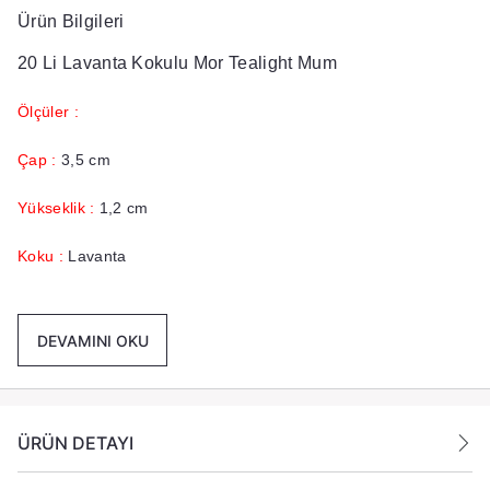
Ürün Bilgileri
20 Li Lavanta Kokulu Mor Tealight Mum
Ölçüler :
Çap :
3,5 cm
Yükseklik :
1,2 cm
Koku :
Lavanta
Renk :
Mor
DEVAMINI OKU
Yanma Süresi :
3 ila 3.5 Saat
Paket İçeriği :
20 Adet Mor Renk Lavanta Kokulu Tea
Light Mum Gönderilmektedir.
ÜRÜN DETAYI
Ek Bilgiler: