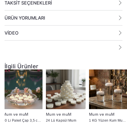
TAKSİT SEÇENEKLERİ
Yanan bir mumun durumunu belirli aralıklarla kontrol
edin.
ÜRÜN YORUMLARI
Mumları yanıcı maddelerin yakınlarına koymayın.
VİDEO
İlgili Ürünler
Mum ve muM
Mum ve muM
Mum ve muM
50 Li Paket Çap 3,5 cm Beyaz Yüzen Mum
24 Lü Kapsül Mum
1 KG Yüzen Kum Mum ( İnci Tozu Mum )