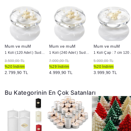
Mum ve muM
Mum ve muM
Mum ve muM
ütük Mum
1 Koli (120 Adet ) Suda Yüzen Mum
1 Koli (240 Adet ) Suda Yüzen Mum
1 Koli Çap :
3.500,00 TL
7.000,00 TL
5.000,00 TL
%20 İndirim
%29 İndirim
%20 İndirim
2.799,90 TL
4.999,90 TL
3.999,90 TL
Bu Kategorinin En Çok Satanları