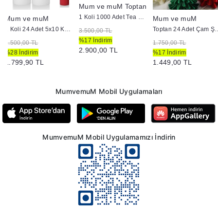
Mum ve muM Toptan
1 Koli 1000 Adet Tea Light Mum 3+ Saat Yanma
Mum ve muM
Mum ve muM
1 Koli 24 Adet 5x10 Kütük Mum
Toptan 24 Adet Çam Şekl
3.500,00 TL
%17 İndirim
2.500,00 TL
1.750,00 TL
2.900,00 TL
%28 İndirim
%17 İndirim
1.799,90 TL
1.449,00 TL
MumvemuM Mobil Uygulamaları
MumvemuM Mobil Uygulamamızı İndirin