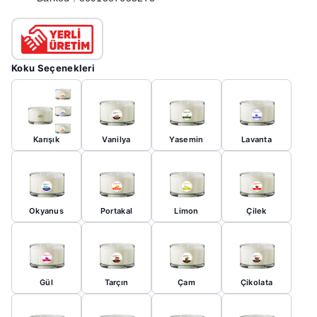
Koku Seçenekleri
Karışık
Vanilya
Yasemin
Lavanta
Okyanus
Portakal
Limon
Çilek
Gül
Tarçın
Çam
Çikolata