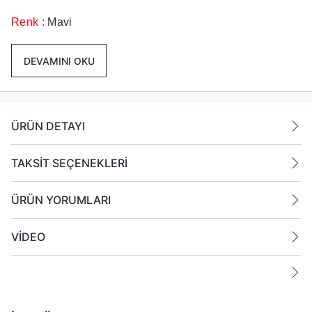
Renk :
Mavi
Paket İçeriği :
1 Koli İçinde 24 Adet Mum
DEVAMINI OKU
Gönderilmektedir
Ek Bilgiler:
ÜRÜN DETAYI
Yanan bir mumun durumunu belirli aralıklarla kontrol
edin.
Mumları yanıcı maddelerin yakınlarına koymayın.
TAKSİT SEÇENEKLERİ
ÜRÜN YORUMLARI
VİDEO