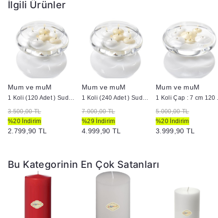
İlgili Ürünler
Mum ve muM
Mum ve muM
Mum ve muM
ütük Mum
1 Koli (120 Adet ) Suda Yüzen Mum
1 Koli (240 Adet ) Suda Yüzen Mum
1 Koli Çap :
3.500,00 TL
7.000,00 TL
5.000,00 TL
%20 İndirim
%29 İndirim
%20 İndirim
2.799,90 TL
4.999,90 TL
3.999,90 TL
Bu Kategorinin En Çok Satanları