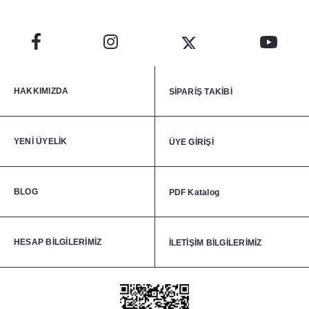
HAKKIMIZDA
SİPARİŞ TAKİBİ
YENİ ÜYELİK
ÜYE GİRİŞİ
BLOG
PDF Katalog
HESAP BİLGİLERİMİZ
İLETİŞİM BİLGİLERİMİZ