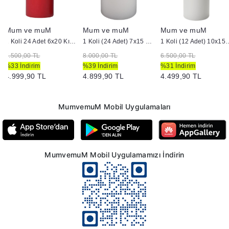
Mum ve muM
Mum ve muM
Mum ve muM
1 Koli 24 Adet 6x20 Kırmızı Silindir Mum
1 Koli (24 Adet) 7x15 cm Silindir Mum Beyaz
1 Koli (12 Adet) 10x15 
7.500,00 TL
8.000,00 TL
6.500,00 TL
%33 İndirim
%39 İndirim
%31 İndirim
4.999,90 TL
4.899,90 TL
4.499,90 TL
MumvemuM Mobil Uygulamaları
MumvemuM Mobil Uygulamamızı İndirin