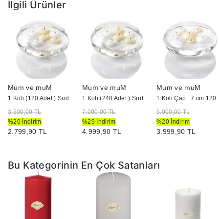
İlgili Ürünler
Mum ve muM
Mum ve muM
Mum ve muM
ütük Mum
1 Koli (120 Adet ) Suda Yüzen Mum
1 Koli (240 Adet ) Suda Yüzen Mum
1 Koli Çap :
3.500,00 TL
7.000,00 TL
5.000,00 TL
%20 İndirim
%29 İndirim
%20 İndirim
2.799,90 TL
4.999,90 TL
3.999,90 TL
Bu Kategorinin En Çok Satanları