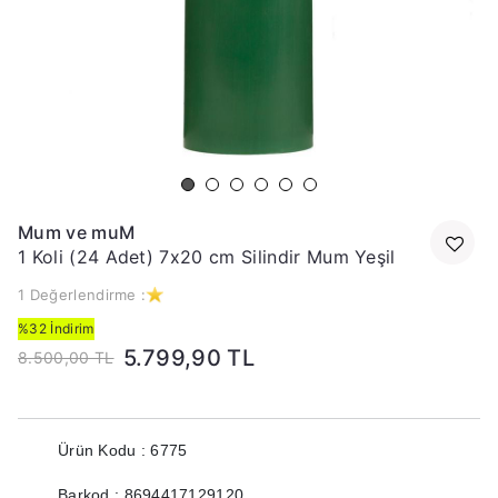
Mum ve muM
1 Koli (24 Adet) 7x20 cm Silindir Mum Yeşil
1 Değerlendirme :
%32 İndirim
5.799,90 TL
8.500,00 TL
Ürün Kodu : 6775
Barkod : 8694417129120