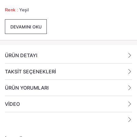
Renk :
Yeşil
Paket İçeriği :
1 Koli İçinde 24 Adet Mum Gönderilmektedir
DEVAMINI OKU
Ek Bilgiler:
Yanan bir mumun durumunu belirli aralıklarla kontrol edin.
ÜRÜN DETAYI
Mumları yanıcı maddelerin yakınlarına koymayın
.
TAKSİT SEÇENEKLERİ
ÜRÜN YORUMLARI
VİDEO