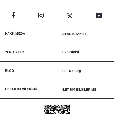
HAKKIMIZDA
SİPARİŞ TAKİBİ
YENİ ÜYELİK
ÜYE GİRİŞİ
BLOG
PDF Katalog
HESAP BİLGİLERİMİZ
İLETİŞİM BİLGİLERİMİZ