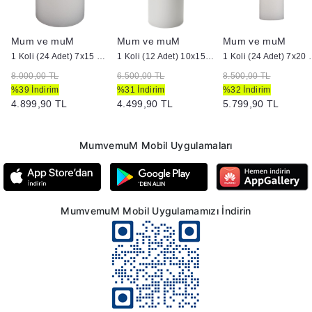
Mum ve muM
Mum ve muM
Mum ve muM
dir Mum
1 Koli (24 Adet) 7x15 cm Silindir Mum Beyaz
1 Koli (12 Adet) 10x15 Beyaz Silindir Mum
1 Koli (24 Adet) 
8.000,00 TL
6.500,00 TL
8.500,00 TL
%39 İndirim
%31 İndirim
%32 İndirim
4.899,90 TL
4.499,90 TL
5.799,90 TL
MumvemuM Mobil Uygulamaları
MumvemuM Mobil Uygulamamızı İndirin