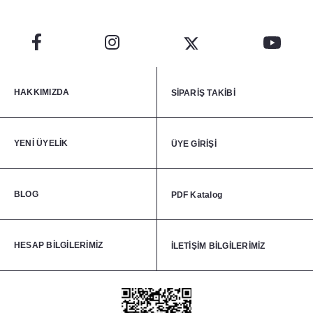
HAKKIMIZDA
SİPARİŞ TAKİBİ
YENİ ÜYELİK
ÜYE GİRİŞİ
BLOG
PDF Katalog
HESAP BİLGİLERİMİZ
İLETİŞİM BİLGİLERİMİZ