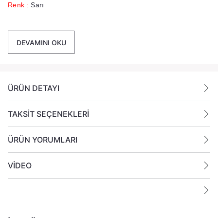
Renk :
Sarı
Paket İçeriği :
1 Koli İçinde 24 Adet Mum Gönderilmektedir
DEVAMINI OKU
Ek Bilgiler:
Yanan bir mumun durumunu belirli aralıklarla kontrol edin.
Mumları yanıcı maddelerin yakınlarına koymayın.
ÜRÜN DETAYI
TAKSİT SEÇENEKLERİ
ÜRÜN YORUMLARI
VİDEO