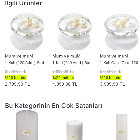
İlgili Ürünler
Mum ve muM
Mum ve muM
Mum ve muM
ütük Mum
1 Koli (120 Adet ) Suda Yüzen Mum
1 Koli (240 Adet ) Suda Yüzen Mum
1 Koli Çap :
3.500,00 TL
7.000,00 TL
5.000,00 TL
%20 İndirim
%29 İndirim
%20 İndirim
2.799,90 TL
4.999,90 TL
3.999,90 TL
Bu Kategorinin En Çok Satanları