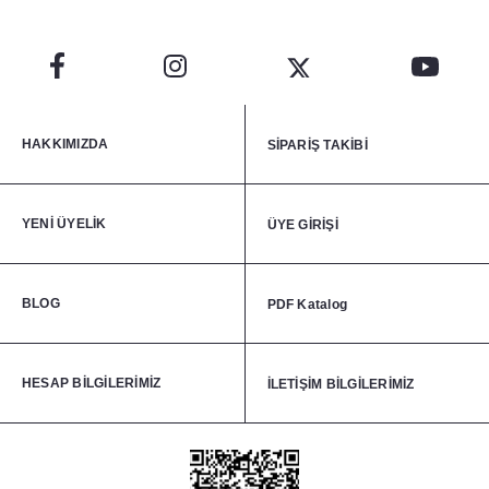
HAKKIMIZDA
SİPARİŞ TAKİBİ
YENİ ÜYELİK
ÜYE GİRİŞİ
BLOG
PDF Katalog
HESAP BİLGİLERİMİZ
İLETİŞİM BİLGİLERİMİZ