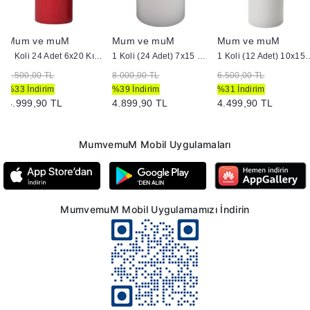
Mum ve muM
Mum ve muM
Mum ve muM
1 Koli 24 Adet 6x20 Kırmızı Silindir Mum
1 Koli (24 Adet) 7x15 cm Silindir Mum Beyaz
1 Koli (12 Adet) 10x15 
7.500,00 TL
8.000,00 TL
6.500,00 TL
%33 İndirim
%39 İndirim
%31 İndirim
4.999,90 TL
4.899,90 TL
4.499,90 TL
MumvemuM Mobil Uygulamaları
MumvemuM Mobil Uygulamamızı İndirin