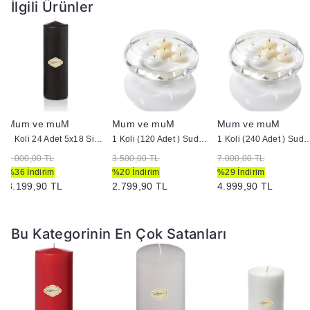
İlgili Ürünler
Mum ve muM
Mum ve muM
Mum ve muM
1 Koli 24 Adet 5x18 Siyah Silindir Kütük Mum
1 Koli (120 Adet ) Suda Yüzen Mum
1 Koli (240 Adet ) Suda 
5.000,00 TL
3.500,00 TL
7.000,00 TL
%36 İndirim
%20 İndirim
%29 İndirim
3.199,90 TL
2.799,90 TL
4.999,90 TL
Bu Kategorinin En Çok Satanları