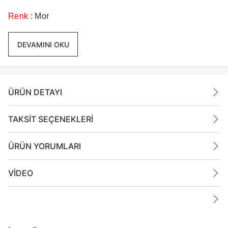
Renk :
Mor
Paket İçeriği
:
1 Koli İçinde 24 Adet Mum
DEVAMINI OKU
Gönderilmektedir
Ek Bilgiler:
ÜRÜN DETAYI
Yanan bir mumun durumunu belirli aralıklarla kontrol
edin.
Mumları yanıcı maddelerin yakınlarına koymayın.
TAKSİT SEÇENEKLERİ
ÜRÜN YORUMLARI
VİDEO