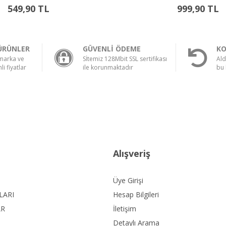
999,90 TL
1.899,90 TL
ÜRÜNLER
GÜVENLİ ÖDEME
KO
 marka ve
Sİtemiz 128Mbit SSL sertifikası
Ald
li fiyatlar
ile korunmaktadır
bu 
Alışveriş
Üye Girişi
LARI
Hesap Bilgileri
AR
İletişim
Detaylı Arama