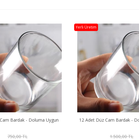
Yerli Üretim
z Cam Bardak - Doluma Uygun
24 Adet Düz Cam Bardak - D
1.500,00 TL
2.500,00 TL