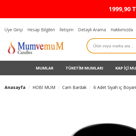
1999,90 
Üye Girişi
Hesap Bilgileri
İletişim
Detaylı Arama
Hakkımızda
MUMLAR
TÜKETİM MUMLARI
KAP İÇİ M
Anasayfa
HOBİ MUM
Cam Bardak
6 Adet Siyah iç Boy