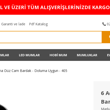
TL VE ÜZERİ TÜM ALIŞVERİŞLERİNİZDE KARG
Garanti ve İade
Pdf Katalog
02
UMLAR
LED MUMLAR
HOBİ MUM
MUMLUKLAR
E
ama Düz Cam Bardak - Doluma Uygun - 405
6 A
Bar
Marka