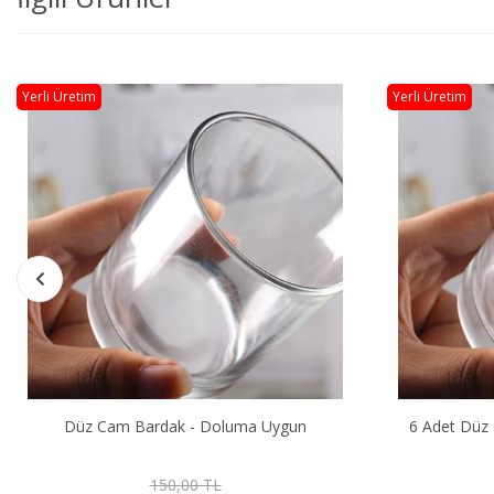
Yerli Üretim
Yerli Üretim
6 Adet Düz Cam Bardak - Doluma Uygun
12 Adet Dü
750,00 TL