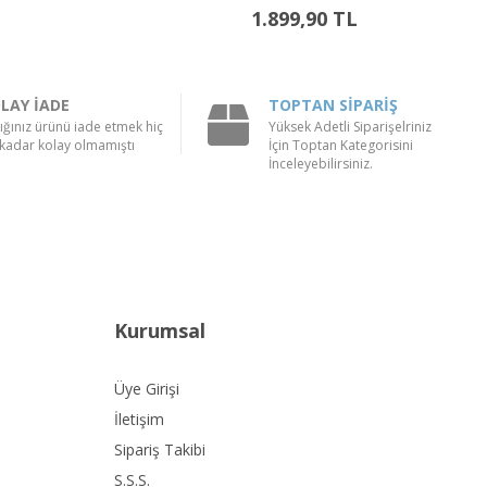
119,90 TL
LAY İADE
TOPTAN SİPARİŞ
ığınız ürünü iade etmek hiç
Yüksek Adetli Siparişelriniz
kadar kolay olmamıştı
İçin Toptan Kategorisini
İnceleyebilirsiniz.
Kurumsal
Üye Girişi
İletişim
Sipariş Takibi
S.S.S.