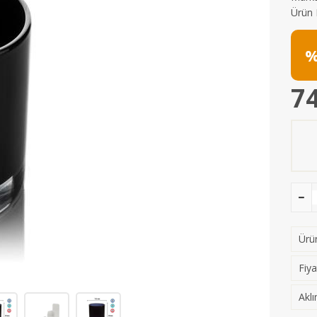
Ürün 
%
74
Ürün
Fiya
Aklı