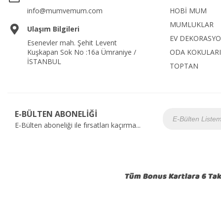
info@mumvemum.com
HOBİ MUM
MUMLUKLAR
Ulaşım Bilgileri
EV DEKORASY
Esenevler mah. Şehit Levent
Kuşkapan Sok No :16a Ümraniye /
ODA KOKULARI
İSTANBUL
TOPTAN
E-BÜLTEN ABONELİĞİ
E-Bülten aboneliği ile fırsatları kaçırma...