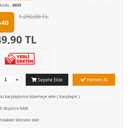
Kodu :
6635
1.250,00 TL
40
9,90 TL
Sepete Ekle
Hemen Al
ü karşılaştırma listemeye ekle
(
Karşılaştır
)
tı düşünce bildir
mdakiler listesine ekle