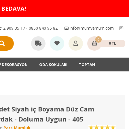
O BEDAVA!
12 909 35 17 - 0850 840 95 82
info@mumvemum.com
0
0 TL
V DEKORASYON
ODA KOKULARI
TOPTAN
det Siyah iç Boyama Düz Cam
dak - Doluma Uygun - 405
:
Pars Mumluk