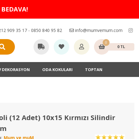
O BEDAVA!
12 909 35 17 - 0850 840 95 82
info@mumvemum.com
0
0 TL
V DEKORASYON
ODA KOKULARI
TOPTAN
oli (12 Adet) 10x15 Kırmızı Silindir
um
:
Mum ve muM