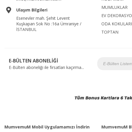
MUMLUKLAR
Ulaşım Bilgileri
EV DEKORASY
Esenevler mah. Şehit Levent
Kuşkapan Sok No :16a Ümraniye /
ODA KOKULARI
İSTANBUL
TOPTAN
E-BÜLTEN ABONELİĞİ
E-Bülten aboneliği ile fırsatları kaçırma...
MumvemuM Mobil Uygulamamızı İndirin
MumvemuM Bl