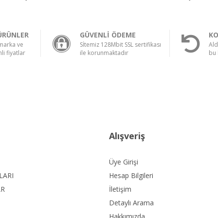
ÜRÜNLER
GÜVENLİ ÖDEME
KO
 marka ve
Sİtemiz 128Mbit SSL sertifikası
Ald
li fiyatlar
ile korunmaktadır
bu 
Alışveriş
Üye Girişi
LARI
Hesap Bilgileri
AR
İletişim
Detaylı Arama
Hakkımızda