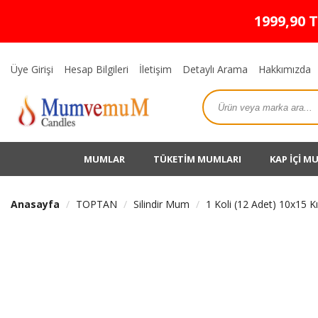
1999,90 
Üye Girişi
Hesap Bilgileri
İletişim
Detaylı Arama
Hakkımızda
MUMLAR
TÜKETİM MUMLARI
KAP İÇİ M
Anasayfa
TOPTAN
Silindir Mum
1 Koli (12 Adet) 10x15 K