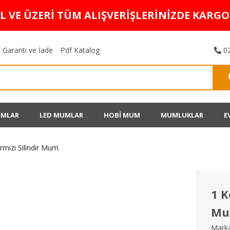
TL VE ÜZERİ TÜM ALIŞVERİŞLERİNİZDE KARG
Garanti ve İade
Pdf Katalog
02
UMLAR
LED MUMLAR
HOBİ MUM
MUMLUKLAR
E
ırmızı Silindir Mum
1 K
M
Marka