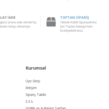
LAY İADE
TOPTAN SİPARİŞ
ığınız ürünü iade etmek hiç
Yüksek Adetli Siparişelriniz
kadar kolay olmamıştı
İçin Toptan Kategorisini
İnceleyebilirsiniz.
Kurumsal
Üye Girişi
İletişim
Sipariş Takibi
S.S.S.
Gizlilik ve Kullanım Şartları