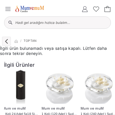
TOPTAN
İlgili ürün bulunamadı veya satışa kapalı. Lütfen daha
sonra tekrar deneyin.
İlgili Ürünler
Mum ve muM
Mum ve muM
Mum ve muM
1 Koli 24 Adet 5x18 Siyah Silindir Kütük Mum
1 Koli (120 Adet ) Suda Yüzen Mum
1 Koli (240 Adet ) Suda 