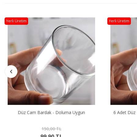
Yerli Üretim
Yerli Üretim
Düz Cam Bardak - Doluma Uygun
6 Adet Düz
150,00 TL
99,90 TL