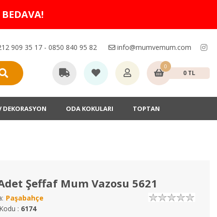
O BEDAVA!
12 909 35 17 - 0850 840 95 82
info@mumvemum.com
0
0 TL
V DEKORASYON
ODA KOKULARI
TOPTAN
Adet Şeffaf Mum Vazosu 5621
:
Paşabahçe
Kodu :
6174