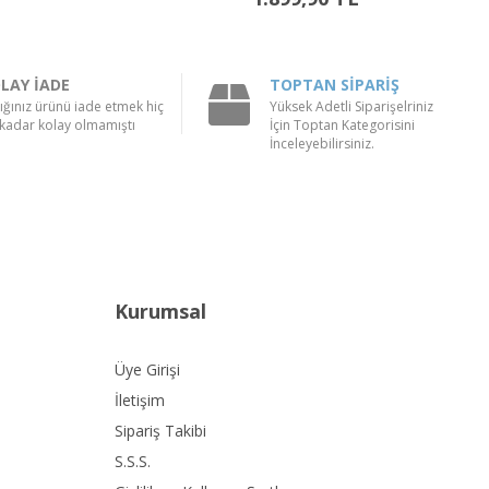
LAY İADE
TOPTAN SİPARİŞ
ığınız ürünü iade etmek hiç
Yüksek Adetli Siparişelriniz
kadar kolay olmamıştı
İçin Toptan Kategorisini
İnceleyebilirsiniz.
Kurumsal
Üye Girişi
İletişim
Sipariş Takibi
S.S.S.