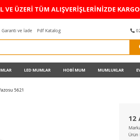
TL VE ÜZERİ TÜM ALIŞVERİŞLERİNİZDE KARG
Garanti ve İade
Pdf Katalog
02
UMLAR
LED MUMLAR
HOBİ MUM
MUMLUKLAR
E
Vazosu 5621
12 
Marka
Ürün 