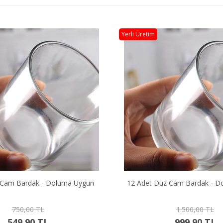
Yerli Üretim
 Cam Bardak - Doluma Uygun
12 Adet Düz Cam Bardak - D
750,00 TL
1.500,00 TL
549,90 TL
999,90 TL