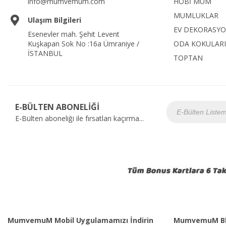
info@mumvemum.com
HOBİ MUM
MUMLUKLAR
Ulaşım Bilgileri
EV DEKORASY
Esenevler mah. Şehit Levent
Kuşkapan Sok No :16a Ümraniye /
ODA KOKULARI
İSTANBUL
TOPTAN
E-BÜLTEN ABONELİĞİ
E-Bülten aboneliği ile fırsatları kaçırma...
MumvemuM Mobil Uygulamamızı İndirin
MumvemuM Bl