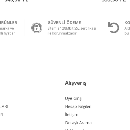
ÜRÜNLER
GÜVENLİ ÖDEME
KO
 marka ve
Sİtemiz 128Mbit SSL sertifikası
Ald
li fiyatlar
ile korunmaktadır
bu 
Alışveriş
Üye Girişi
LARI
Hesap Bilgileri
AR
İletişim
Detaylı Arama