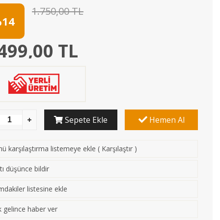
1.750,00 TL
14
499,00 TL
Sepete Ekle
Hemen Al
ü karşılaştırma listemeye ekle
(
Karşılaştır
)
tı düşünce bildir
mdakiler listesine ekle
 gelince haber ver