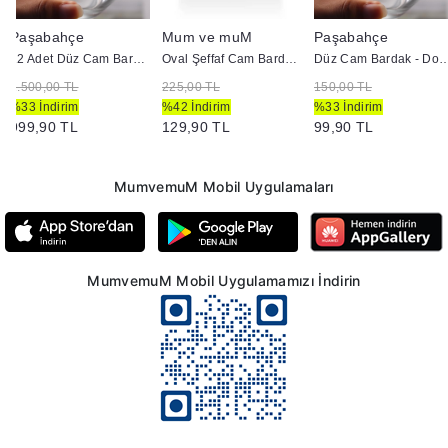
Paşabahçe
Mum ve muM
Paşabahçe
12 Adet Düz Cam Bardak - Doluma Uygun
Oval Şeffaf Cam Bardak - Doluma Uygun
Düz Cam Bardak - Dolu
1.500,00 TL
225,00 TL
150,00 TL
%33 İndirim
%42 İndirim
%33 İndirim
999,90 TL
129,90 TL
99,90 TL
MumvemuM Mobil Uygulamaları
MumvemuM Mobil Uygulamamızı İndirin