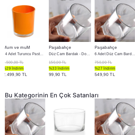
Mum ve muM
Paşabahçe
Paşabahçe
24 Adet Turuncu Pastel Renk Cam Mumluk - İç Boyama - Doluma Uygun 403
Düz Cam Bardak - Doluma Uygun
6 Adet Düz Cam Bardak - Doluma U
3.500,00 TL
150,00 TL
750,00 TL
%29 İndirim
%33 İndirim
%27 İndirim
2.499,90 TL
99,90 TL
549,90 TL
Bu Kategorinin En Çok Satanları