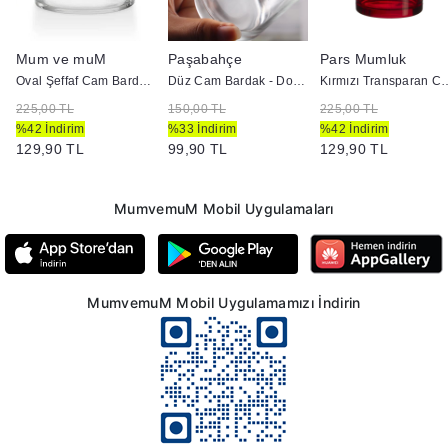
Mum ve muM
Paşabahçe
Pars Mumluk
Oval Şeffaf Cam Bardak - Doluma Uygun
Düz Cam Bardak - Doluma Uygun
Kırmızı Transparan Cam Bardak 
225,00 TL
150,00 TL
225,00 TL
%42 İndirim
%33 İndirim
%42 İndirim
129,90 TL
99,90 TL
129,90 TL
MumvemuM Mobil Uygulamaları
MumvemuM Mobil Uygulamamızı İndirin