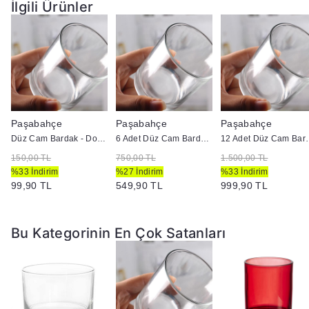
İlgili Ürünler
Paşabahçe
Paşabahçe
Paşabahçe
Düz Cam Bardak - Doluma Uygun
6 Adet Düz Cam Bardak - Doluma Uygun
12 Adet Düz Cam
150,00 TL
750,00 TL
1.500,00 TL
%33 İndirim
%27 İndirim
%33 İndirim
99,90 TL
549,90 TL
999,90 TL
Bu Kategorinin En Çok Satanları