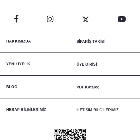
HAKKIMIZDA
SİPARİŞ TAKİBİ
YENİ ÜYELİK
ÜYE GİRİŞİ
BLOG
PDF Katalog
HESAP BİLGİLERİMİZ
İLETİŞİM BİLGİLERİMİZ