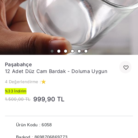
Paşabahçe
12 Adet Düz Cam Bardak - Doluma Uygun
4 Değerlendirme :
%33 İndirim
999,90 TL
1.500,00 TL
Ürün Kodu : 6058
Barkod : 8698706869773