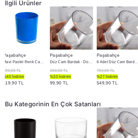
İlgili Ürünler
Paşabahçe
Paşabahçe
Paşabahçe
Mavi Pastel Renk Cam Mumluk - İç Boyama - Doluma Uygun 403
Düz Cam Bardak - Doluma Uygun
6 Adet Düz Cam Bardak - Doluma U
200,00 TL
150,00 TL
750,00 TL
%40 İndirim
%33 İndirim
%27 İndirim
119,90 TL
99,90 TL
549,90 TL
Bu Kategorinin En Çok Satanları