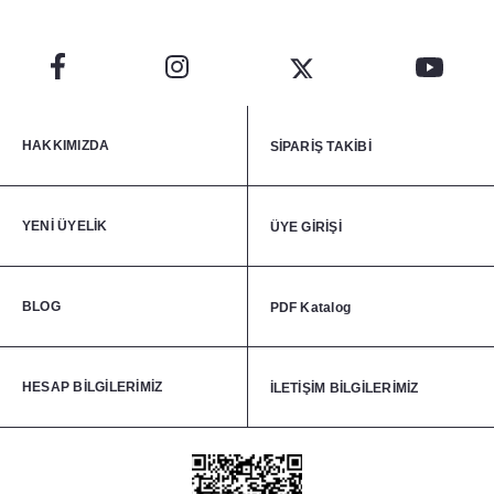
HAKKIMIZDA
SİPARİŞ TAKİBİ
YENİ ÜYELİK
ÜYE GİRİŞİ
BLOG
PDF Katalog
HESAP BİLGİLERİMİZ
İLETİŞİM BİLGİLERİMİZ