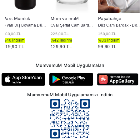
Pars Mumluk
Mum ve muM
Paşabahçe
Siyah Dış Boyama Düz Cam Bardak - Doluma Uygun
Oval Şeffaf Cam Bardak - Doluma Uygun
Düz Cam Bardak - Dolu
200,00 TL
225,00 TL
150,00 TL
%40 İndirim
%42 İndirim
%33 İndirim
119,90 TL
129,90 TL
99,90 TL
MumvemuM Mobil Uygulamaları
MumvemuM Mobil Uygulamamızı İndirin