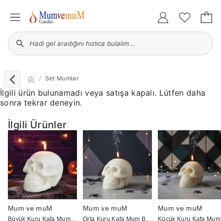
Set Mumlar
İlgili ürün bulunamadı veya satışa kapalı. Lütfen daha
sonra tekrar deneyin.
İlgili Ürünler
Mum ve muM
Mum ve muM
Mum ve muM
ap :5 cm
Büyük Kuru Kafa Mum Beyaz
Orta Kuru Kafa Mum Beyaz
K