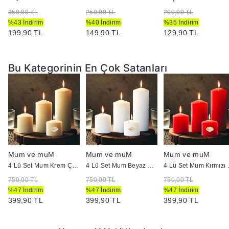
350,00 TL
250,00 TL
200,00 TL
%43 İndirim
%40 İndirim
%35 İndirim
199,90 TL
149,90 TL
129,90 TL
Bu Kategorinin En Çok Satanları
Mum ve muM
Mum ve muM
Mum ve muM
p :5 cm
4 Lü Set Mum Krem Çap :5 cm
4 Lü Set Mum Beyaz Çap :5 cm
4 Lü Set
750,00 TL
750,00 TL
750,00 TL
%47 İndirim
%47 İndirim
%47 İndirim
399,90 TL
399,90 TL
399,90 TL