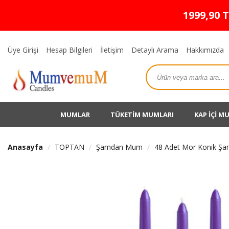
1999,90 
Üye Girişi
Hesap Bilgileri
İletişim
Detaylı Arama
Hakkımızda
MUMLAR
TÜKETİM MUMLARI
KAP İÇİ M
Anasayfa
TOPTAN
Şamdan Mum
48 Adet Mor Konik 