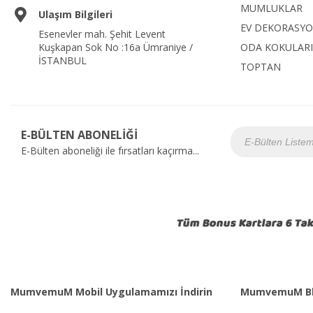
MUMLUKLAR
Ulaşım Bilgileri
EV DEKORASY
Esenevler mah. Şehit Levent
Kuşkapan Sok No :16a Ümraniye /
ODA KOKULARI
İSTANBUL
TOPTAN
E-BÜLTEN ABONELİĞİ
E-Bülten aboneliği ile fırsatları kaçırma...
MumvemuM Mobil Uygulamamızı İndirin
MumvemuM Bl