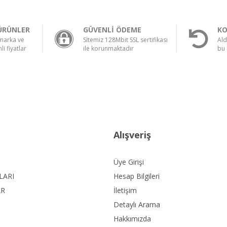
ÜRÜNLER
GÜVENLİ ÖDEME
KO
 marka ve
Sİtemiz 128Mbit SSL sertifikası
Ald
li fiyatlar
ile korunmaktadır
bu 
Alışveriş
Üye Girişi
LARI
Hesap Bilgileri
AR
İletişim
Detaylı Arama
Hakkımızda