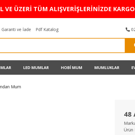
TL VE ÜZERİ TÜM ALIŞVERİŞLERİNİZDE KARG
Garanti ve İade
Pdf Katalog
02
UMLAR
LED MUMLAR
HOBİ MUM
MUMLUKLAR
E
Şamdan Mum
48
Marka
Ürün 