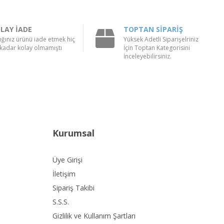
LAY İADE
TOPTAN SİPARİŞ
ığınız ürünü iade etmek hiç
Yüksek Adetli Siparişelriniz
kadar kolay olmamıştı
İçin Toptan Kategorisini
İnceleyebilirsiniz.
Kurumsal
Üye Girişi
İletişim
Sipariş Takibi
S.S.S.
Gizlilik ve Kullanım Şartları