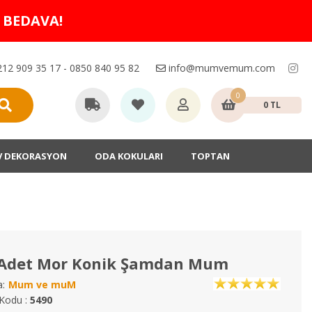
O BEDAVA!
12 909 35 17 - 0850 840 95 82
info@mumvemum.com
0
0 TL
V DEKORASYON
ODA KOKULARI
TOPTAN
 Adet Mor Konik Şamdan Mum
:
Mum ve muM
Kodu :
5490