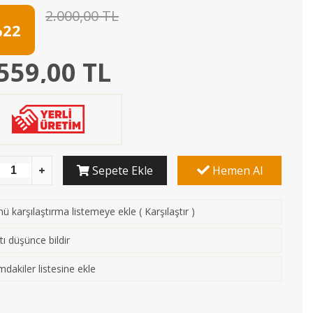
2.000,00 TL
22
559,00 TL
Sepete Ekle
Hemen Al
ü karşılaştırma listemeye ekle
(
Karşılaştır
)
tı düşünce bildir
mdakiler listesine ekle