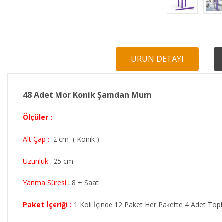
ÜRÜN DETAYI
48 Adet Mor Konik Şamdan Mum
Ölçüler :
​Alt Çap :
2 cm ( Konik )
Uzunluk :
25 cm
Yanma Süresi :
8 + Saat
Paket İçeriği :
1 Koli İçinde 12 Paket Her Pakette 4 Adet T