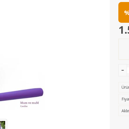
%
1.
Ürün
Fiya
Aklı