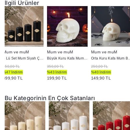
İlgili Ürünler
Mum ve muM
Mum ve muM
Mum ve muM
4 Lü Set Mum Siyah Çap :5 cm
Büyük Kuru Kafa Mum Beyaz
Orta Kuru Kaf
750,00 TL
350,00 TL
250,00 TL
%47 İndirim
%43 İndirim
%40 İndirim
399,90 TL
199,90 TL
149,90 TL
Bu Kategorinin En Çok Satanları