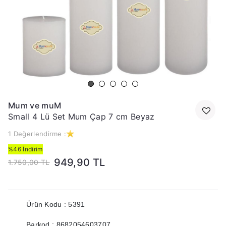
Mum ve muM
Small 4 Lü Set Mum Çap 7 cm Beyaz
1 Değerlendirme :
%46 İndirim
949,90 TL
1.750,00 TL
Ürün Kodu : 5391
Barkod : 8682054603707