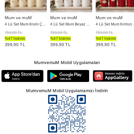
Mum ve muM
Mum ve muM
Mum ve muM
p :5 cm
4 Lü Set Mum Krem Çap :5 cm
4 Lü Set Mum Beyaz Çap :5 cm
4 Lü Set
750,00 TL
750,00 TL
750,00 TL
%47 İndirim
%47 İndirim
%47 İndirim
399,90 TL
399,90 TL
399,90 TL
MumvemuM Mobil Uygulamaları
MumvemuM Mobil Uygulamamızı İndirin