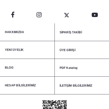
HAKKIMIZDA
SİPARİŞ TAKİBİ
YENİ ÜYELİK
ÜYE GİRİŞİ
BLOG
PDF Katalog
HESAP BİLGİLERİMİZ
İLETİŞİM BİLGİLERİMİZ