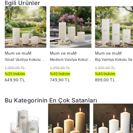
İlgili Ürünler
Mum ve muM
Mum ve muM
Mum ve muM
Small Vanilya Kokulu Set Mum Çap 7 cm Beyaz
Medium Vanilya Kokulu Set Mum Çap 7 cm Beyaz
Big 
1.000,00 TL
1.250,00 TL
1.500,00 TL
%35 İndirim
%40 İndirim
%40 İndirim
649,90 TL
749,90 TL
899,00 TL
Bu Kategorinin En Çok Satanları