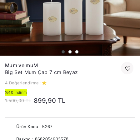
Mum ve muM
Big Set Mum Çap 7 cm Beyaz
4 Değerlendirme :
%40 İndirim
899,90 TL
1.500,00 TL
Ürün Kodu : 5267
Barkod : 8682054603578