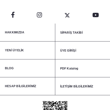
HAKKIMIZDA
SİPARİŞ TAKİBİ
YENİ ÜYELİK
ÜYE GİRİŞİ
BLOG
PDF Katalog
HESAP BİLGİLERİMİZ
İLETİŞİM BİLGİLERİMİZ