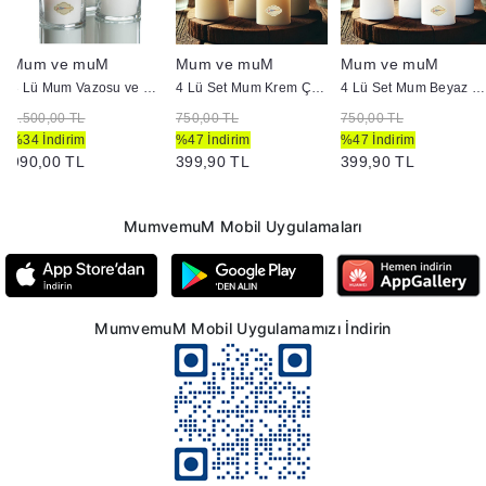
Mum ve muM
Mum ve muM
Mum ve muM
3 Lü Mum Vazosu ve Mum Seti Beyaz
4 Lü Set Mum Krem Çap :5 cm
4 Lü Set Mum Beyaz Çap :5 cm
1.500,00 TL
750,00 TL
750,00 TL
%34 İndirim
%47 İndirim
%47 İndirim
990,00 TL
399,90 TL
399,90 TL
MumvemuM Mobil Uygulamaları
MumvemuM Mobil Uygulamamızı İndirin