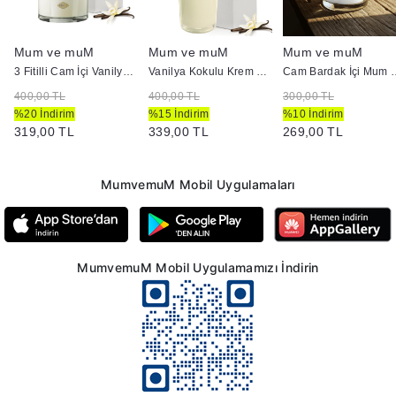
Mum ve muM
Mum ve muM
Mum ve muM
3 Fitilli Cam İçi Vanilya Kokulu Mum
Vanilya Kokulu Krem Bardak Mum
Cam Bardak
400,00 TL
400,00 TL
300,00 TL
%20 İndirim
%15 İndirim
%10 İndirim
319,00 TL
339,00 TL
269,00 TL
MumvemuM Mobil Uygulamaları
MumvemuM Mobil Uygulamamızı İndirin