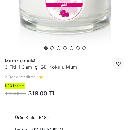
Mum ve muM
3 Fitilli Cam İçi Gül Kokulu Mum
2 Değerlendirme :
%20 İndirim
319,00 TL
400,00 TL
Ürün Kodu : 5189
Barkod : 8691686708971