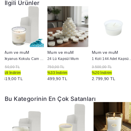
İlgili Ürünler
Mum ve muM
Mum ve muM
Mum ve muM
Okyanus Kokulu Cam Bardak İçi Mum
24 Lü Kapsül Mum
1 Koli 144 Adet
350,00 TL
750,00 TL
3.500,00 TL
%9 İndirim
%33 İndirim
%20 İndirim
319,00 TL
499,90 TL
2.799,90 TL
Bu Kategorinin En Çok Satanları