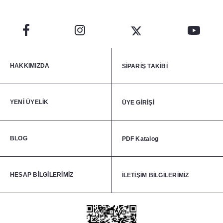
HAKKIMIZDA
SİPARİŞ TAKİBİ
YENİ ÜYELİK
ÜYE GİRİŞİ
BLOG
PDF Katalog
HESAP BİLGİLERİMİZ
İLETİŞİM BİLGİLERİMİZ