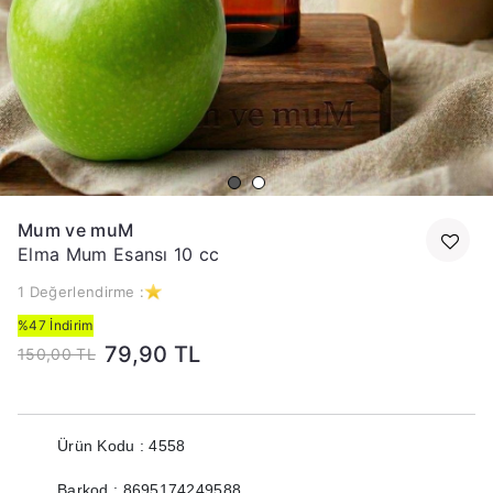
Mum ve muM
Elma Mum Esansı 10 cc
1 Değerlendirme :
%47 İndirim
79,90 TL
150,00 TL
Ürün Kodu : 4558
Barkod : 8695174249588