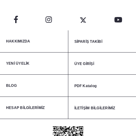
HAKKIMIZDA
SİPARİŞ TAKİBİ
YENİ ÜYELİK
ÜYE GİRİŞİ
BLOG
PDF Katalog
HESAP BİLGİLERİMİZ
İLETİŞİM BİLGİLERİMİZ