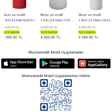
Mum ve muM
Mum ve muM
Mum ve muM
1 Koli 24 Adet 6x20 Kırmızı Silindir Mum
1 Koli (24 Adet) 7x15 cm Silindir Mum Beyaz
1 Koli (12 Adet) 10x15 
7.500,00 TL
8.000,00 TL
6.500,00 TL
%33 İndirim
%39 İndirim
%31 İndirim
4.999,90 TL
4.899,90 TL
4.499,90 TL
MumvemuM Mobil Uygulamaları
MumvemuM Mobil Uygulamamızı İndirin