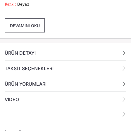
Beyaz
Renk :
Paket İçeriği :
1 Koli İçinde 24 Adet Mum Gönderilmektedir.
DEVAMINI OKU
Ek Bilgiler:
Yanan bir mumun durumunu belirli aralıklarla kontrol edin.
Mumları yanıcı maddelerin yakınlarına koymayın.
ÜRÜN DETAYI
TAKSİT SEÇENEKLERİ
ÜRÜN YORUMLARI
VİDEO