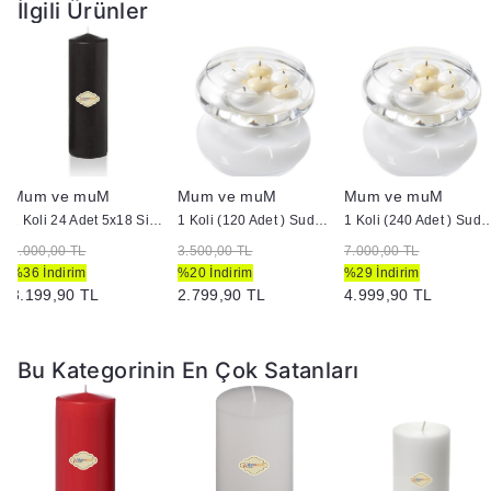
İlgili Ürünler
Mum ve muM
Mum ve muM
Mum ve muM
1 Koli 24 Adet 5x18 Siyah Silindir Kütük Mum
1 Koli (120 Adet ) Suda Yüzen Mum
1 Koli (240 Adet ) Suda 
5.000,00 TL
3.500,00 TL
7.000,00 TL
%36 İndirim
%20 İndirim
%29 İndirim
3.199,90 TL
2.799,90 TL
4.999,90 TL
Bu Kategorinin En Çok Satanları