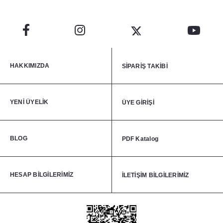
HAKKIMIZDA
SİPARİŞ TAKİBİ
YENİ ÜYELİK
ÜYE GİRİŞİ
BLOG
PDF Katalog
HESAP BİLGİLERİMİZ
İLETİŞİM BİLGİLERİMİZ