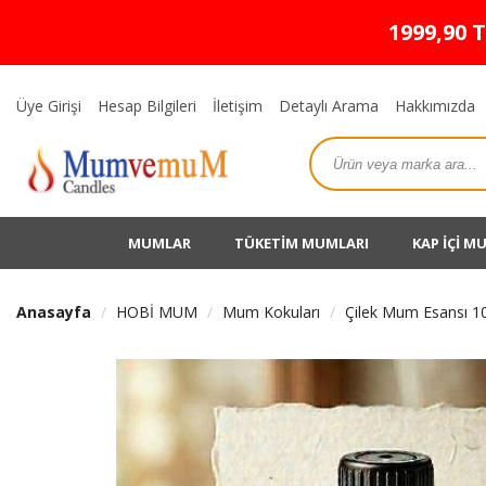
1999,90 
Üye Girişi
Hesap Bilgileri
İletişim
Detaylı Arama
Hakkımızda
MUMLAR
TÜKETİM MUMLARI
KAP İÇİ M
Anasayfa
HOBİ MUM
Mum Kokuları
Çilek Mum Esansı 1