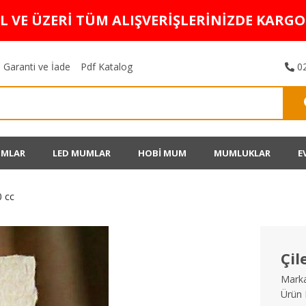
TL VE ÜZERİ TÜM ALIŞVERİŞLERİNİZDE KARG
Garanti ve İade
Pdf Katalog
02
UMLAR
LED MUMLAR
HOBİ MUM
MUMLUKLAR
E
0 cc
Çil
Marka
Ürün 