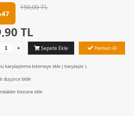
150,00 TL
47
,90 TL
Sepete Ekle
Hemen Al
ü karşılaştırma listemeye ekle
(
Karşılaştır
)
tı düşünce bildir
mdakiler listesine ekle