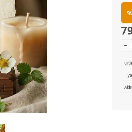
%
79
Ürün
Fiya
Aklı