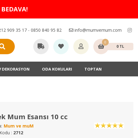
O BEDAVA!
12 909 35 17 - 0850 840 95 82
info@mumvemum.com
0
0 TL
V DEKORASYON
ODA KOKULARI
TOPTAN
ek Mum Esansı 10 cc
:
Mum ve muM
Kodu :
2712