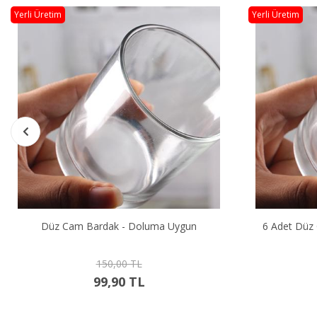
Yerli Üretim
Yerli Üretim
6 Adet Düz Cam Bardak - Doluma Uygun
12 Adet Dü
750,00 TL
549,90 TL