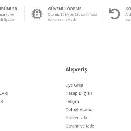
ÜRÜNLER
GÜVENLİ ÖDEME
KO
 marka ve
Sİtemiz 128Mbit SSL sertifikası
Ald
li fiyatlar
ile korunmaktadır
bu 
Alışveriş
Üye Girişi
LARI
Hesap Bilgileri
AR
İletişim
Detaylı Arama
Hakkımızda
Garanti ve İade