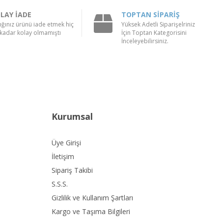
LAY İADE
TOPTAN SİPARİŞ
ığınız ürünü iade etmek hiç
Yüksek Adetli Siparişelriniz
kadar kolay olmamıştı
İçin Toptan Kategorisini
İnceleyebilirsiniz.
Kurumsal
Üye Girişi
İletişim
Sipariş Takibi
S.S.S.
Gizlilik ve Kullanım Şartları
Kargo ve Taşıma Bilgileri