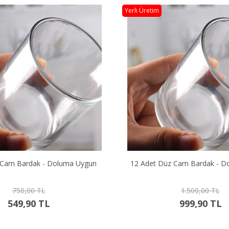
Yerli Üretim
z Cam Bardak - Doluma Uygun
24 Adet Düz Cam Bardak - D
1.500,00 TL
2.500,00 TL
999,90 TL
1.899,90 TL