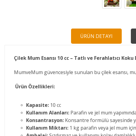
ÜRÜN DETAYI
Çilek Mum Esansı 10 cc – Tatlı ve Ferahlatıcı Koku
MumveMum güvencesiyle sunulan bu çilek esansı, mum yap
Ürün Özellikleri:
Kapasite:
10 cc
Kullanım Alanları:
Parafin ve jel mum yapımınd
Konsantrasyon:
Konsantre formülü sayesinde yo
Kullanım Miktarı:
1 kg parafin veya jel mum için
Ambalaj:
Sızdırmaz ve kullanımı kolay damlalıklı 