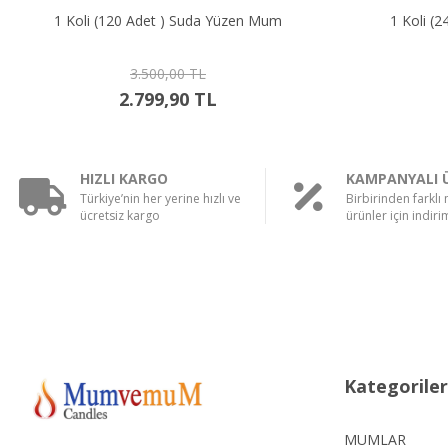
20 Adet ) Suda Yüzen Mum
1 Koli (240 Adet ) Suda Y
3.500,00 TL
7.000,00 TL
2.799,90 TL
4.999,90 TL
HIZLI KARGO
KAMPANYALI 
Türkiye’nin her yerine hızlı ve
Birbirinden farklı
ücretsiz kargo
ürünler için indirim
Kategoriler
MUMLAR