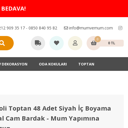
O BEDAVA!
12 909 35 17 - 0850 840 95 82
info@mumvemum.com
0
0 TL
V DEKORASYON
ODA KOKULARI
TOPTAN
oli Toptan 48 Adet Siyah İç Boyama
al Cam Bardak - Mum Yapımına