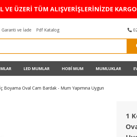
TL VE ÜZERİ TÜM ALIŞVERİŞLERİNİZDE KARG
Garanti ve İade
Pdf Katalog
02
UMLAR
LED MUMLAR
HOBİ MUM
MUMLUKLAR
E
h İç Boyama Oval Cam Bardak - Mum Yapımına Uygun
1 K
Ov