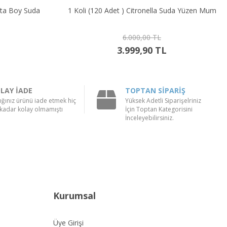
1 Koli (120 Adet ) Citronella Suda Yüzen Mum
1 Koli ( 120 Ad
6.000,00 TL
3.999,90 TL
LAY İADE
TOPTAN SİPARİŞ
ığınız ürünü iade etmek hiç
Yüksek Adetli Siparişelriniz
kadar kolay olmamıştı
İçin Toptan Kategorisini
İnceleyebilirsiniz.
Kurumsal
Üye Girişi