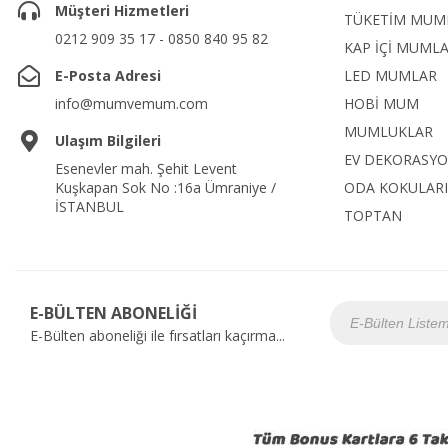
Müşteri Hizmetleri
TÜKETİM MUM
0212 909 35 17 - 0850 840 95 82
KAP İÇİ MUML
E-Posta Adresi
LED MUMLAR
info@mumvemum.com
HOBİ MUM
MUMLUKLAR
Ulaşım Bilgileri
EV DEKORASY
Esenevler mah. Şehit Levent
Kuşkapan Sok No :16a Ümraniye /
ODA KOKULARI
İSTANBUL
TOPTAN
E-BÜLTEN ABONELİĞİ
E-Bülten aboneliği ile fırsatları kaçırma...