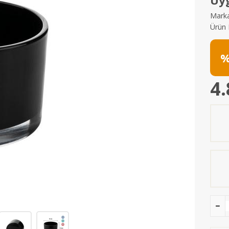
Uy
Marka
Ürün 
%
4.