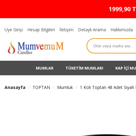
1999,90 
Üye Girişi
Hesap Bilgileri
İletişim
Detaylı Arama
Hakkımızda
MUMLAR
TÜKETİM MUMLARI
KAP İÇİ M
Anasayfa
TOPTAN
Mumluk
1 Koli Toptan 48 Adet Siya