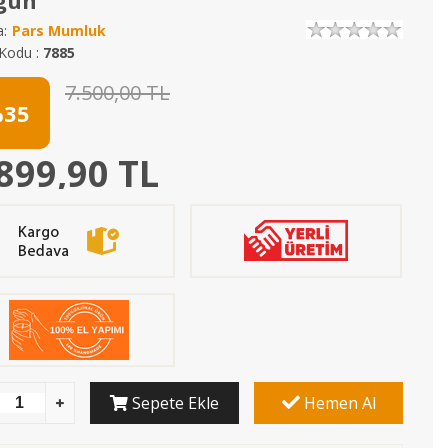
gun
:
Pars Mumluk
Kodu :
7885
7.500,00 TL
35
899,90 TL
Sepete Ekle
Hemen Al