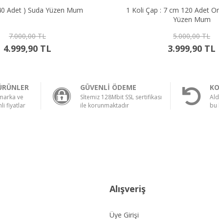
üzen Mum
1 Koli Çap : 7 cm 120 Adet Orta Boy Suda
Yüzen Mum
5.000,00 TL
3.999,90 TL
ÜRÜNLER
GÜVENLİ ÖDEME
KO
 marka ve
Sİtemiz 128Mbit SSL sertifikası
Ald
li fiyatlar
ile korunmaktadır
bu 
Alışveriş
Üye Girişi