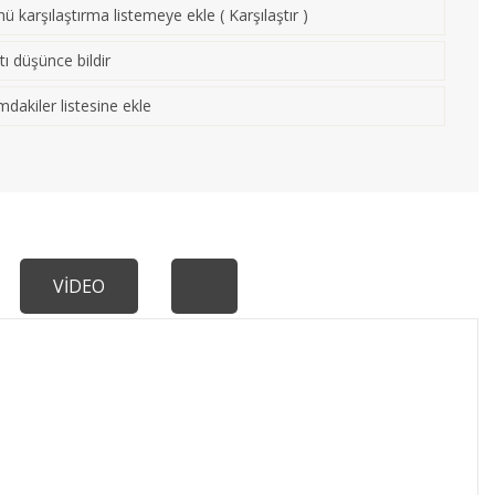
ü karşılaştırma listemeye ekle
(
Karşılaştır
)
tı düşünce bildir
mdakiler listesine ekle
VİDEO