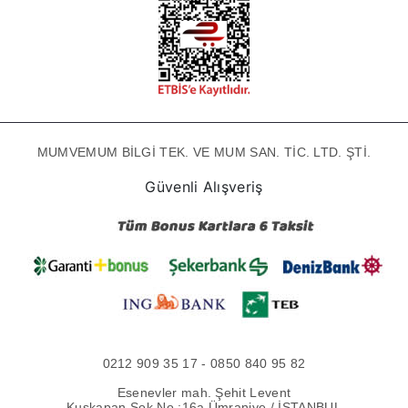
MUMVEMUM BİLGİ TEK. VE MUM SAN. TİC. LTD. ŞTİ.
Güvenli Alışveriş
0212 909 35 17 - 0850 840 95 82
Esenevler mah. Şehit Levent
Kuşkapan Sok No :16a Ümraniye / İSTANBUL