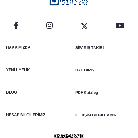
HAKKIMIZDA
SİPARİŞ TAKİBİ
YENİ ÜYELİK
ÜYE GİRİŞİ
BLOG
PDF Katalog
HESAP BİLGİLERİMİZ
İLETİŞİM BİLGİLERİMİZ