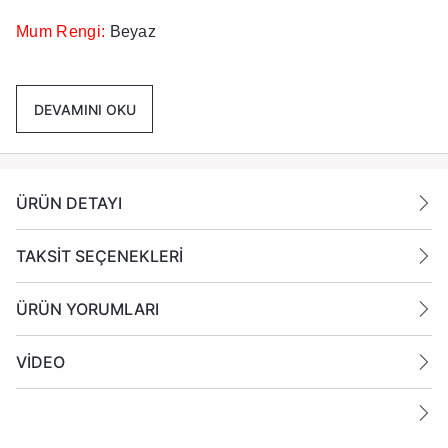
Mum Rengi:
Beyaz
Koku:
Vanilya
DEVAMINI OKU
Bardak:
Buzlu Beyaz
Paket İçeriği :
1 Adet Buzlu Cam bardak İçi Lavanta
Kokulu Mum Gönderilmektedir.
ÜRÜN DETAYI
Ek Bİlgiler :
TAKSİT SEÇENEKLERİ
Yanan bir mumun durumunu belirli aralıklarla kontrol
edin. Mumları yanıcı maddelerin yakınlarına koymayın
.
ÜRÜN YORUMLARI
VİDEO