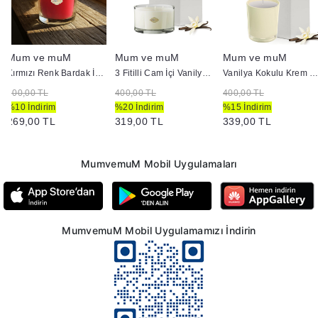
Mum ve muM
Mum ve muM
Mum ve muM
Kırmızı Renk Bardak İçi Mum 403
3 Fitilli Cam İçi Vanilya Kokulu Mum
Vanilya Kokulu Krem Bardak M
300,00 TL
400,00 TL
400,00 TL
%10 İndirim
%20 İndirim
%15 İndirim
269,00 TL
319,00 TL
339,00 TL
MumvemuM Mobil Uygulamaları
MumvemuM Mobil Uygulamamızı İndirin