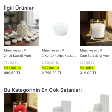
İlgili Ürünler
Mum ve muM
Mum ve muM
Mum ve muM
k İçi Mum
24 Lü Kapsül Mum
1 Koli 144 Adet Kapsül Mum
Cam Bardak
750,00 TL
3.500,00 TL
350,00 TL
%33 İndirim
%20 İndirim
%9 İndirim
499,90 TL
2.799,90 TL
319,00 TL
Bu Kategorinin En Çok Satanları