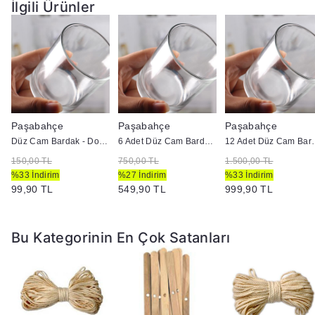
İlgili Ürünler
Paşabahçe
Paşabahçe
Paşabahçe
Düz Cam Bardak - Doluma Uygun
6 Adet Düz Cam Bardak - Doluma Uygun
12 Adet Düz Cam
150,00 TL
750,00 TL
1.500,00 TL
%33 İndirim
%27 İndirim
%33 İndirim
99,90 TL
549,90 TL
999,90 TL
Bu Kategorinin En Çok Satanları