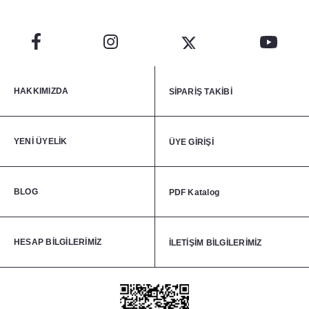
HAKKIMIZDA
SİPARİŞ TAKİBİ
YENİ ÜYELİK
ÜYE GİRİŞİ
BLOG
PDF Katalog
HESAP BİLGİLERİMİZ
İLETİŞİM BİLGİLERİMİZ