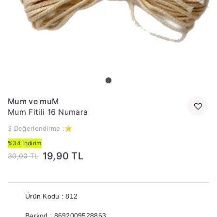
Mum ve muM
Mum Fitili 16 Numara
3 Değerlendirme :
%34 İndirim
19,90 TL
30,00 TL
Ürün Kodu : 812
Barkod : 8692009528863