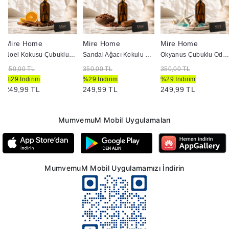
Mire Home
Mire Home
Mire Home
Noel Kokusu Çubuklu Oda Kokusu - Amber Şişe 100 ml
Sandal Ağacı Kokulu Çubuklu Oda Kokusu - Amber Şişe 100 ml
Okyanus Çubuklu Oda Kokusu - Amber Şişe 100 ml
350,00 TL
350,00 TL
350,00 TL
%29 İndirim
%29 İndirim
%29 İndirim
249,99 TL
249,99 TL
249,99 TL
MumvemuM Mobil Uygulamaları
MumvemuM Mobil Uygulamamızı İndirin