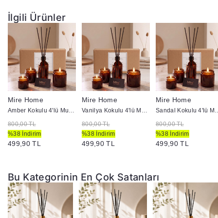
Paket İçeriği:
1 Adet 50 ML Oda Kokusu ve Çubuk Seti.
İlgili Ürünler
Mire Home
Mire Home
Mire Home
Amber Kokulu 4'lü Mum ve Ortam Kokusu Seti 100 ml
Vanilya Kokulu 4'lü Mum ve Ortam Kokusu Seti 100 ml
Sandal Kokulu 4'lü Mum ve O
800,00 TL
800,00 TL
800,00 TL
%38 İndirim
%38 İndirim
%38 İndirim
499,90 TL
499,90 TL
499,90 TL
Bu Kategorinin En Çok Satanları