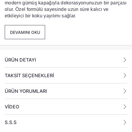
modern gümüş kapağıyla dekorasyonunuzun bir parçası
olur. Özel formülü sayesinde uzun süre kalıcı ve
etkileyici bir koku yayılımı sağlar.
Öne Çıkan Özellikler:
DEVAMINI OKU
Kalıcı ve Yoğun Esans:
Yüksek kaliteli esans içeriği ile
ortamdaki kötü kokuları bastırır ve uzun süreli ferahlık
sağlar.
ÜRÜN DETAYI
Kullanım Kolaylığı:
çubukları şişeye yerleştirmeniz
yeterlidir. Çubuklar sıvıyı emerek kokuyu doğal bir
TAKSİT SEÇENEKLERİ
şekilde ortama dağıtır. (Koku yoğunluğunu çubuk
sayısını artırıp azaltarak ayarlayabilirsiniz.)
ÜRÜN YORUMLARI
Kullanım Alanları:
Salon, yatak odası, banyo, ofis veya
VİDEO
çalışma odası gibi ferahlık aradığınız tüm kapalı
alanlarda güvenle kullanılabilir.
S.S.S