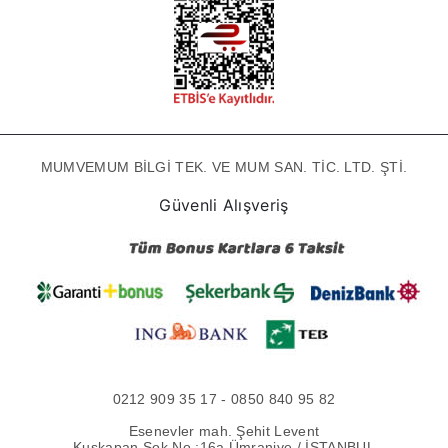
MUMVEMUM BİLGİ TEK. VE MUM SAN. TİC. LTD. ŞTİ.
Güvenli Alışveriş
0212 909 35 17 - 0850 840 95 82
Esenevler mah. Şehit Levent
Kuşkapan Sok No :16a Ümraniye / İSTANBUL