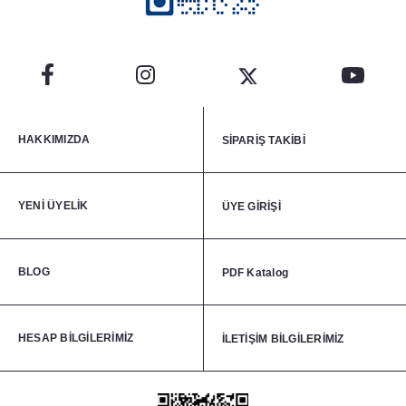
HAKKIMIZDA
SİPARİŞ TAKİBİ
YENİ ÜYELİK
ÜYE GİRİŞİ
BLOG
PDF Katalog
HESAP BİLGİLERİMİZ
İLETİŞİM BİLGİLERİMİZ