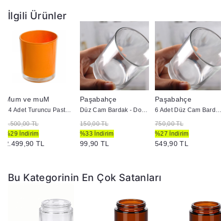
65
Isı Dengesi:
gramlık cam ağırlığı, mum yanarken ısının
dengeli dağılmasını sağlar, çatlama riskini minimize eder.
İlgili Ürünler
Geniş Ağız (56mm):
Fitil sabitleme ve süsleme işlemleri için
konforlu bir çalışma alanı sunar.
Koruyucu Amber:
Esansların bozulmasını önleyen ve ışığı
kıran kaliteli cam dokusu.
Mum ve muM
Paşabahçe
Paşabahçe
24 Adet Turuncu Pastel Renk Cam Mumluk - İç Boyama - Doluma Uygun 403
Düz Cam Bardak - Doluma Uygun
6 Adet Düz Cam Bardak - Doluma U
3.500,00 TL
150,00 TL
750,00 TL
%29 İndirim
%33 İndirim
%27 İndirim
2.499,90 TL
99,90 TL
549,90 TL
Bu Kategorinin En Çok Satanları