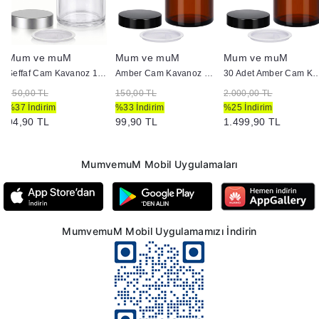
Mum ve muM
Mum ve muM
Mum ve muM
Şeffaf Cam Kavanoz 100 ml Kapaklı - Mum Doldurmaya Uygun
Amber Cam Kavanoz 100 ml Kapaklı - Mum Doldurmaya Uygun
30 Adet Amber Cam Kavanoz 100 ml Kapaklı - Mum
150,00 TL
150,00 TL
2.000,00 TL
%37 İndirim
%33 İndirim
%25 İndirim
94,90 TL
99,90 TL
1.499,90 TL
MumvemuM Mobil Uygulamaları
MumvemuM Mobil Uygulamamızı İndirin