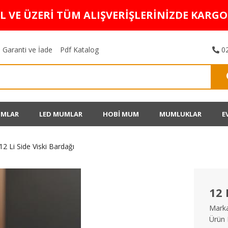
TL VE ÜZERİ TÜM ALIŞVERİŞLERİNİZDE KARG
Garanti ve İade
Pdf Katalog
02
UMLAR
LED MUMLAR
HOBİ MUM
MUMLUKLAR
E
12 Li Side Viski Bardağı
12 
Marka
Ürün 