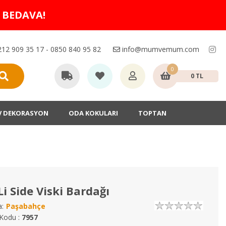
O BEDAVA!
12 909 35 17 - 0850 840 95 82
info@mumvemum.com
0
0 TL
V DEKORASYON
ODA KOKULARI
TOPTAN
Li Side Viski Bardağı
:
Paşabahçe
Kodu :
7957