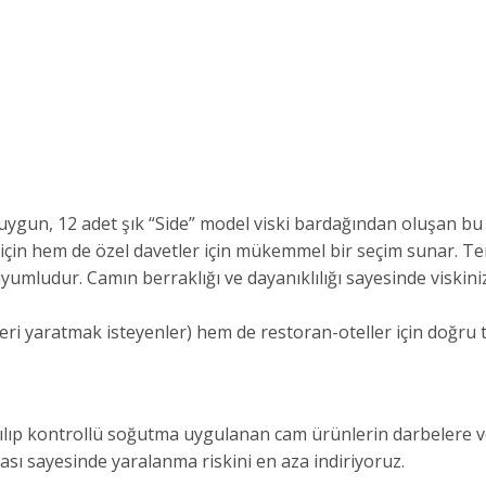
gun, 12 adet şık “Side” model viski bardağından oluşan bu setl
r için hem de özel davetler için mükemmel bir seçim sunar. T
yumludur. Camın berraklığı ve dayanıklılığı sayesinde viskin
feri yaratmak isteyenler) hem de restoran-oteller için doğru t
lıp kontrollü soğutma uygulanan cam ürünlerin darbelere ve ıs
sı sayesinde yaralanma riskini en aza indiriyoruz.