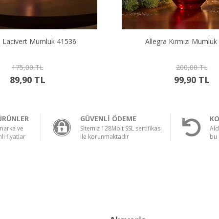
ra Kırmızı Mumluk 41536
6 Lı Pure Çerezlik El Y
200,00 TL
1.000,00 TL
99,90 TL
790,00 TL
ÜRÜNLER
GÜVENLİ ÖDEME
KO
 marka ve
Sİtemiz 128Mbit SSL sertifikası
Ald
li fiyatlar
ile korunmaktadır
bu 