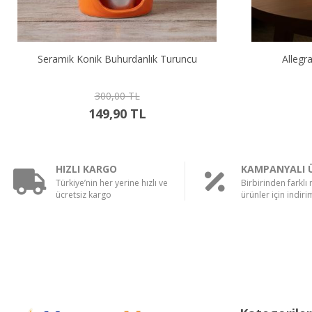
Allegra Lacivert Mumluk 41536
Alleg
175,00 TL
89,90 TL
HIZLI KARGO
KAMPANYALI 
Türkiye’nin her yerine hızlı ve
Birbirinden farklı
ücretsiz kargo
ürünler için indirim