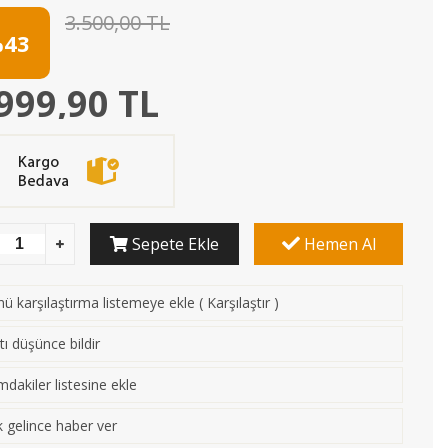
3.500,00 TL
43
999,90 TL
Sepete Ekle
Hemen Al
ü karşılaştırma listemeye ekle
(
Karşılaştır
)
tı düşünce bildir
mdakiler listesine ekle
 gelince haber ver