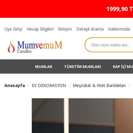
1999,90 
Üye Girişi
Hesap Bilgileri
İletişim
Detaylı Arama
Hakkımızda
MUMLAR
TÜKETİM MUMLARI
KAP İÇİ M
Anasayfa
EV DEKORASYON
Meşrubat & Viski Bardakları