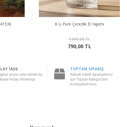
apımı
6 Lı Rattan Çerezlik El Yapımı
1.000,00 TL
790,00 TL
LAY İADE
TOPTAN SİPARİŞ
ığınız ürünü iade etmek hiç
Yüksek Adetli Siparişelriniz
kadar kolay olmamıştı
İçin Toptan Kategorisini
İnceleyebilirsiniz.