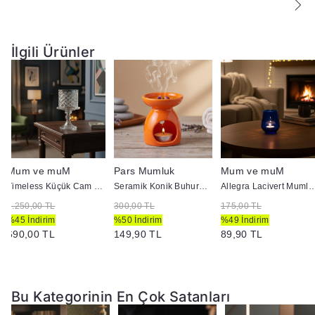
Lütfen Bu Doğal Etkenleri Dikkate Alarak
Ürünlerimizdeki Doğal Unsurların Keyfini Çıkarın.
İlgili Ürünler
Yıkama Talimatı:
Ürünlerimiz %100 El Yapımı
Olduğundan Lütfen Elde Yıkayınız.
Paket İçeriği :
1 Adet Bardak Gönderilmektedir.
Mum ve muM
Pars Mumluk
Mum ve muM
Timeless Küçük Cam Mumluk
Seramik Konik Buhurdanlık Turuncu
Allegra Lacivert Mumlu
1.250,00 TL
300,00 TL
175,00 TL
%45 İndirim
%50 İndirim
%49 İndirim
690,00 TL
149,90 TL
89,90 TL
Bu Kategorinin En Çok Satanları