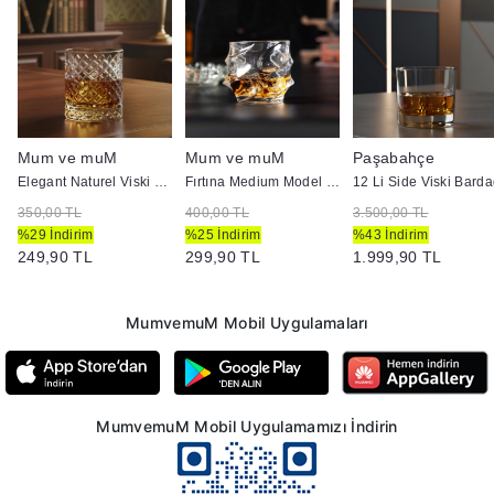
Mum ve muM
Mum ve muM
Paşabahçe
 Bardak
Elegant Naturel Viski Bardak
Fırtına Medium Model Lüx Cam Bardak
12 Li Side Viski Barda
350,00 TL
400,00 TL
3.500,00 TL
%29 İndirim
%25 İndirim
%43 İndirim
249,90 TL
299,90 TL
1.999,90 TL
MumvemuM Mobil Uygulamaları
MumvemuM Mobil Uygulamamızı İndirin