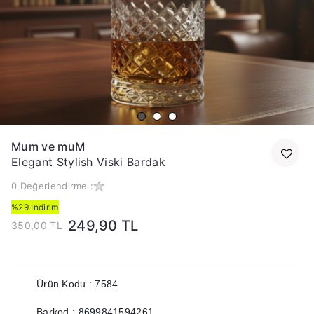
Mum ve muM
Elegant Stylish Viski Bardak
0 Değerlendirme :
%29 İndirim
249,90 TL
350,00 TL
Ürün Kodu : 7584
Barkod : 8699841594261